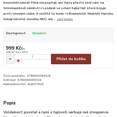
kouzelníci návrat Pána zla popírají, ale Harry přesto není sám: na
Grimmauldově náměstí v Londýně se schází tajný řád, který bojuje
proti temným silám. A složité to bude i v Bradavicích. Nejenže Harryho
čekají náročné zkoušky NKÚ, ale ...
celý popis
Dostupnost
Skladem
999 Kč
/
ks
999 Kč
bez DPH
Přidat do košíku
Číslo produktu:
9788000069326
EAN kód:
9788000069326
Nakladatelství:
ALBATROS
Popis
Voldemort povstal a nyní v tajnosti verbuje své stoupence.