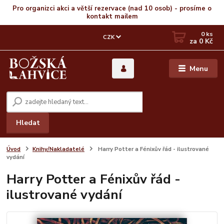
Pro organizci akci a větší rezervace (nad 10 osob) - prosíme o
kontakt mailem
0
ks
CZK
za
0 Kč
Menu
Hledat
Úvod
Knihy/Nakladatelé
Harry Potter a Fénixův řád - ilustrované
vydání
Harry Potter a Fénixův řád -
ilustrované vydání