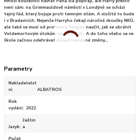
Mnozí kouzelníci návrat Pána zla popírají, ale Harry přesto
není sám: na Grimmauldově náměstí v Londýně se schází
tajný řád, který bojuje proti temným silám. A složité to bude
i v Bradavicích. Nejenže Harryho čekají náročné zkoušky NKÚ,
ale také se musí od profesora Snapea naučit, jak se ubránit
Voldemortovým útokům na svou duši. A do toho všeho se ve
škole začnou odehrávat dosud nevídané změny…
Parametry
Nakladatelst
ví
ALBATROS
Rok
vydání
2022
češtin
Jazyk
a
Počet