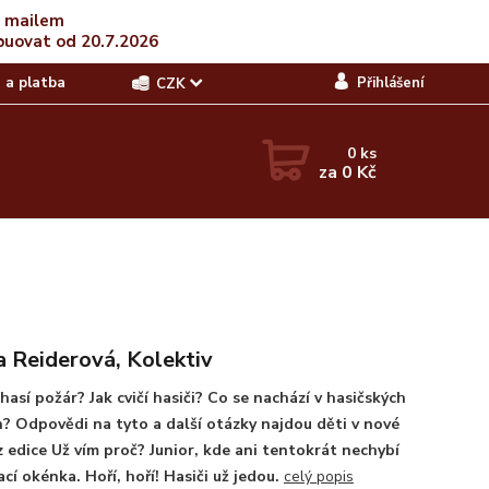
t mailem
buovat od 20.7.2026
 a platba
Přihlášení
CZK
0
ks
za
0 Kč
a Reiderová, Kolektiv
 hasí požár? Jak cvičí hasiči? Co se nachází v hasičských
? Odpovědi na tyto a další otázky najdou děti v nové
z edice Už vím proč? Junior, kde ani tentokrát nechybí
ací okénka. Hoří, hoří! Hasiči už jedou.
celý popis