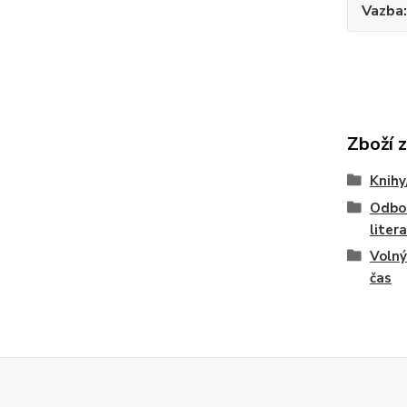
Vazba
Zboží 
Knihy
Odbo
liter
Volný
čas