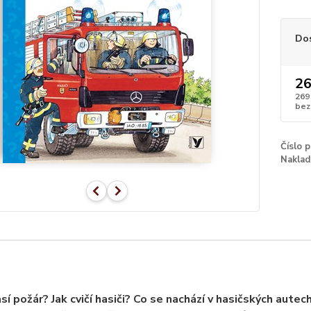
Do
26
269
bez
Číslo 
Naklad
así požár? Jak cvičí hasiči? Co se nachází v hasičských aute