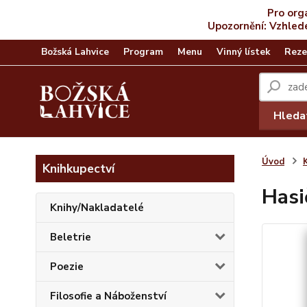
Pro org
Upozornění: Vzhled
Božská Lahvice
Program
Menu
Vinný lístek
Reze
Hleda
Úvod
Knihkupectví
Hasi
Knihy/Nakladatelé
Beletrie
Poezie
Filosofie a Náboženství