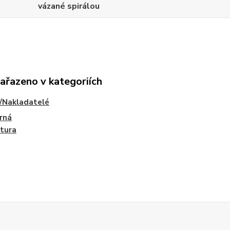
vázané spirálou
zařazeno v kategoriích
/Nakladatelé
rná
atura