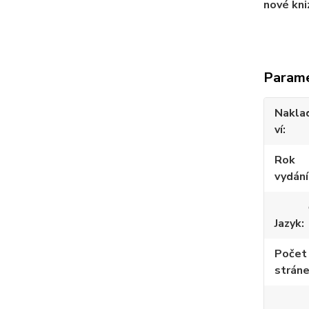
nové kni
Param
Nakla
ví
Rok
vydání
Jazyk
Počet
strán