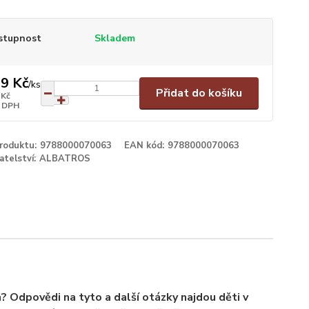
stupnost
Skladem
9 Kč
/
ks
Přidat do košíku
 Kč
 DPH
produktu:
9788000070063
EAN kód:
9788000070063
atelství:
ALBATROS
ch? Odpovědi na tyto a další otázky najdou děti v