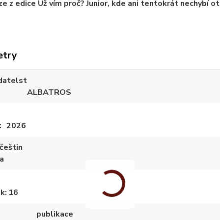
ze z edice Už vím proč? Junior, kde ani tentokrát nechybí ote
etry
datelst
ALBATROS
2026
češtin
a
ek
16
publikace