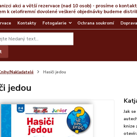
anizci akci a větší rezervace (nad 10 osob) - prosíme o kontak
em k celofiremní dovolené veškeré objednávky budeme distri
rvace
Kontakty
Fotogalerie
Ochrana soukromí
Doprava
t
Knihy/Nakladatelé
Hasiči jedou
či jedou
Katj
Jak se
autech
knize 
otevír