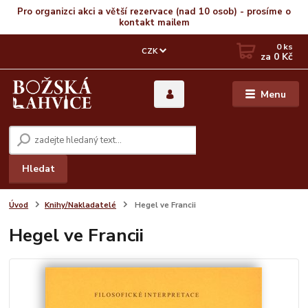
Pro organizci akci a větší rezervace (nad 10 osob) - prosíme o
kontakt mailem
0
ks
CZK
za
0 Kč
Menu
Hledat
Úvod
Knihy/Nakladatelé
Hegel ve Francii
Hegel ve Francii