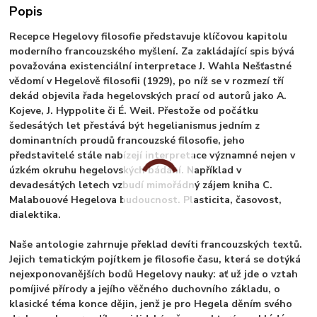
Popis
Recepce Hegelovy filosofie představuje klíčovou kapitolu
moderního francouzského myšlení. Za zakládající spis bývá
považována existenciální interpretace J. Wahla Nešťastné
vědomí v Hegelově filosofii (1929), po níž se v rozmezí tří
dekád objevila řada hegelovských prací od autorů jako A.
Kojeve, J. Hyppolite či É. Weil. Přestože od počátku
šedesátých let přestává být hegelianismus jedním z
dominantních proudů francouzské filosofie, jeho
představitelé stále nabízejí interpretace významné nejen v
úzkém okruhu hegelovských bádání. Například v
devadesátých letech vzbudí mimořádný zájem kniha C.
Malabouové Hegelova budoucnost. Plasticita, časovost,
dialektika.
Naše antologie zahrnuje překlad devíti francouzských textů.
Jejich tematickým pojítkem je filosofie času, která se dotýká
nejexponovanějších bodů Hegelovy nauky: ať už jde o vztah
pomíjivé přírody a jejího věčného duchovního základu, o
klasické téma konce dějin, jenž je pro Hegela děním svého