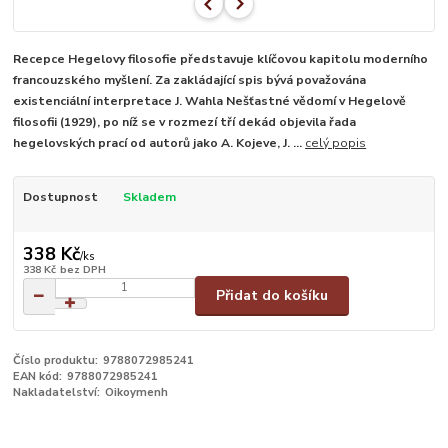
Recepce Hegelovy filosofie představuje klíčovou kapitolu moderního
francouzského myšlení. Za zakládající spis bývá považována
existenciální interpretace J. Wahla Nešťastné vědomí v Hegelově
filosofii (1929), po níž se v rozmezí tří dekád objevila řada
hegelovských prací od autorů jako A. Kojeve, J. ...
celý popis
Dostupnost
Skladem
338 Kč
/
ks
338 Kč
bez DPH
Přidat do košíku
Číslo produktu:
9788072985241
EAN kód:
9788072985241
Nakladatelství:
Oikoymenh