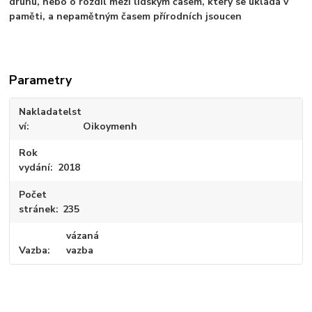
druhu, nebo o rozdíl mezi lidským časem, který se ukládá v
paměti, a nepamětným časem přírodních jsoucen
Parametry
Nakladatelst
ví
Oikoymenh
Rok
vydání
2018
Počet
stránek
235
vázaná
Vazba
vazba