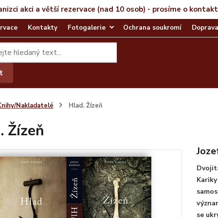
anizci akci a větší rezervace (nad 10 osob) - prosíme o kontak
rvace
Kontakty
Fotogalerie
Ochrana soukromí
Doprava
t
Knihy/Nakladatelé
Hlad. Žízeň
. Žízeň
Joze
Dvojit
Kariky
samost
význam
se ukr