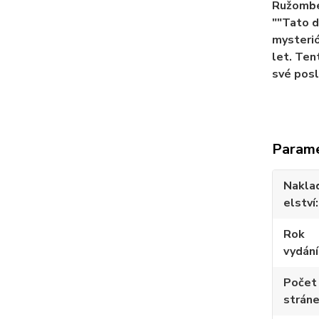
Ružomber
""Tato d
mysterió
let. Ten
své posl
Param
Nakla
elství
Rok
vydání
Počet
strán