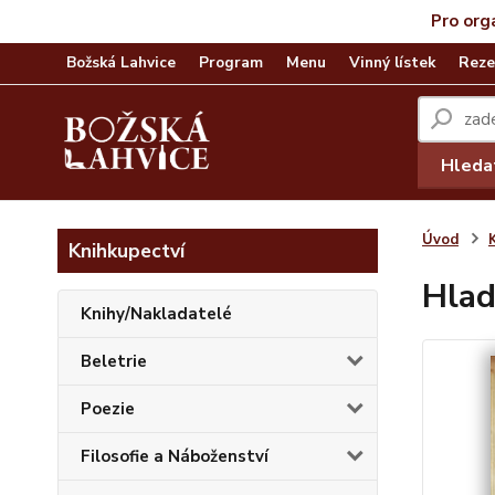
Pro org
Božská Lahvice
Program
Menu
Vinný lístek
Reze
Hleda
Úvod
Knihkupectví
Hlad
Knihy/Nakladatelé
Beletrie
Poezie
Filosofie a Náboženství