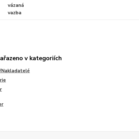
vázaná
vazba
zařazeno v kategoriích
/Nakladatelé
rie
r
er