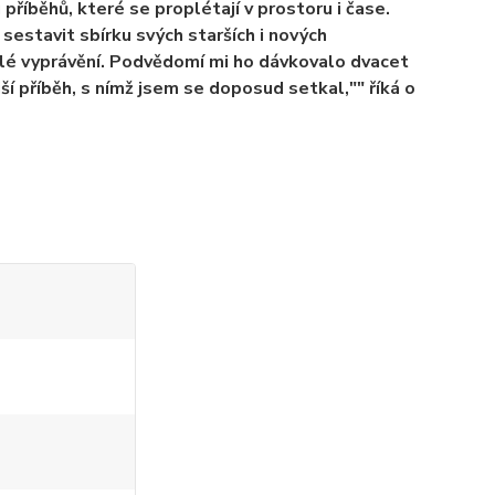
říběhů, které se proplétají v prostoru i čase.
sestavit sbírku svých starších i nových
islé vyprávění. Podvědomí mi ho dávkovalo dvacet
ší příběh, s nímž jsem se doposud setkal,"" říká o