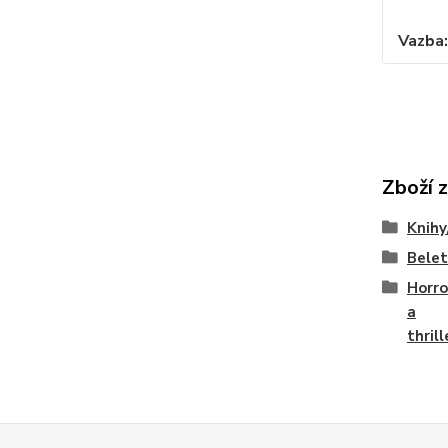
Vazba
Zboží 
Knihy
Belet
Horro
a
thrill