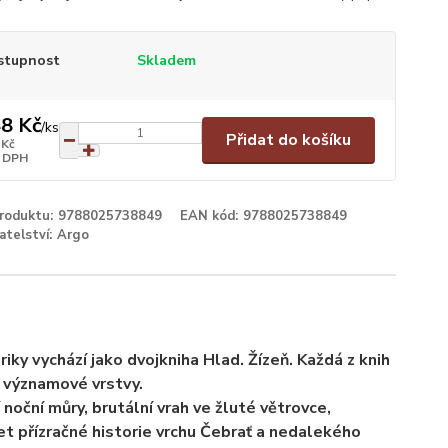
stupnost
Skladem
8 Kč
/
ks
Přidat do košíku
 Kč
 DPH
produktu:
9788025738849
EAN kód:
9788025738849
atelství:
Argo
ky vychází jako dvojkniha Hlad. Žízeň. Každá z knih
é významové vrstvy.
noční můry, brutální vrah ve žluté větrovce,
et přízračné historie vrchu Čebrať a nedalekého