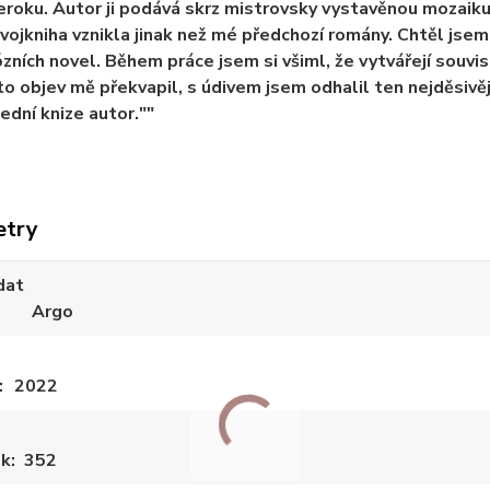
oku. Autor ji podává skrz mistrovsky vystavěnou mozaiku p
vojkniha vznikla jinak než mé předchozí romány. Chtěl jsem 
zních novel. Během práce jsem si všiml, že vytvářejí souv
to objev mě překvapil, s údivem jsem odhalil ten nejděsivěj
ední knize autor.""
etry
dat
Argo
2022
ek
352