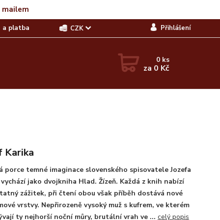
t mailem
 a platba
Přihlášení
CZK
0
ks
za
0 Kč
f Karika
á porce temné imaginace slovenského spisovatele Jozefa
 vychází jako dvojkniha Hlad. Žízeň. Každá z knih nabízí
atný zážitek, při čtení obou však příběh dostává nové
ové vrstvy. Nepřirozeně vysoký muž s kufrem, ve kterém
ývají ty nejhorší noční můry, brutální vrah ve ...
celý popis