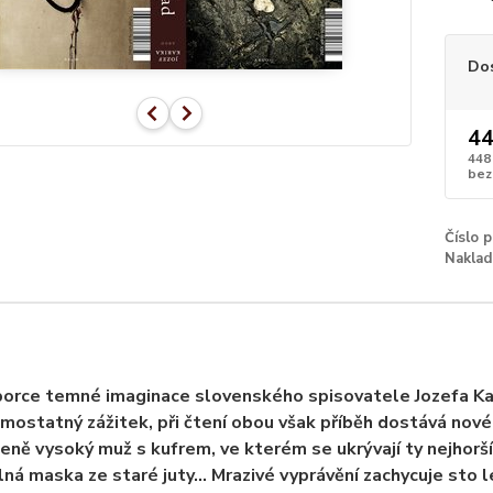
Do
44
448
bez
Číslo 
Naklad
porce temné imaginace slovenského spisovatele Jozefa Kari
amostatný zážitek, při čtení obou však příběh dostává nov
eně vysoký muž s kufrem, ve kterém se ukrývají ty nejhorší 
lná maska ze staré juty… Mrazivé vyprávění zachycuje sto l