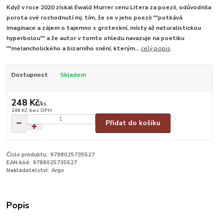
Když v roce 2020 získal Ewald Murrer cenu Litera za poezii, odůvodnila
porota své rozhodnutí mj. tím, že se v jeho poezii ""potkává
imaginace a zájem o tajemno s groteskní, místy až naturalistickou
hyperbolou"" a že autor v tomto ohledu navazuje na poetiku
""melancholického a bizarního snění, kterým...
celý popis
Dostupnost
Skladem
248 Kč
/
ks
248 Kč
bez DPH
Přidat do košíku
Číslo produktu:
9788025735527
EAN kód:
9788025735527
Nakladatelství:
Argo
Popis