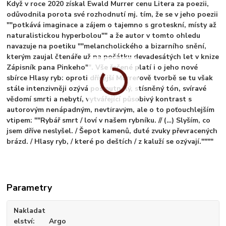
Když v roce 2020 získal Ewald Murrer cenu Litera za poezii,
odůvodnila porota své rozhodnutí mj. tím, že se v jeho poezii
""potkává imaginace a zájem o tajemno s groteskní, místy až
naturalistickou hyperbolou"" a že autor v tomto ohledu
navazuje na poetiku ""melancholického a bizarního snění,
kterým zaujal čtenáře už na počátku devadesátých let v knize
Zápisník pana Pinkeho"". Vše řečené platí i o jeho nové
sbírce Hlasy ryb: oproti dřívější Murrerově tvorbě se tu však
stále intenzivněji ozývá posmutnělý, stísněný tón, svíravé
vědomí smrti a nebytí, vytvářející působivý kontrast s
autorovým nenápadným, nevtíravým, ale o to poťouchlejším
vtipem: ""Rybář smrt / loví v našem rybníku. // (…) Slyším, co
jsem dříve neslyšel. / Šepot kamenů, duté zvuky převracených
brázd. / Hlasy ryb, / které po deštích / z kaluží se ozývají.""""
Parametry
Nakladat
elství
Argo