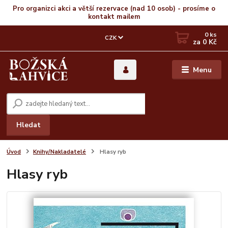
Pro organizci akci a větší rezervace (nad 10 osob) - prosíme o
kontakt mailem
0
ks
CZK
za
0 Kč
Menu
Hledat
Úvod
Knihy/Nakladatelé
Hlasy ryb
Hlasy ryb