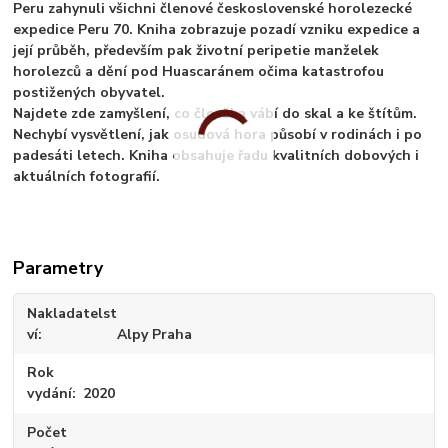
Peru zahynuli všichni členové československé horolezecké
expedice Peru 70. Kniha zobrazuje pozadí vzniku expedice a
její průběh, především pak životní peripetie manželek
horolezců a dění pod Huascaránem očima katastrofou
postižených obyvatel.
Najdete zde zamyšlení, co člověka vábí do skal a ke štítům.
Nechybí vysvětlení, jak osudová hora působí v rodinách i po
padesáti letech. Kniha obsahuje řadu kvalitních dobových i
aktuálních fotografií.
Parametry
Nakladatelst
ví
Alpy Praha
Rok
vydání
2020
Počet