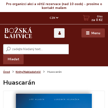
Pro organizci akci a větší rezervace (nad 10 osob) - prosíme o
kontakt mailem
0
ks
CZK
za
0 Kč
Menu
Hledat
Úvod
Knihy/Nakladatelé
Huascarán
Huascarán