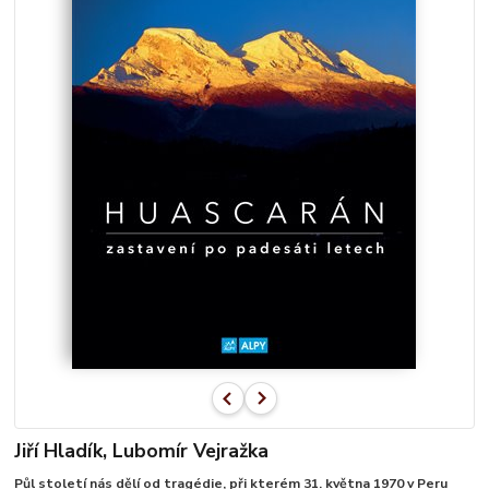
Jiří Hladík, Lubomír Vejražka
Půl století nás dělí od tragédie, při kterém 31. května 1970 v Peru