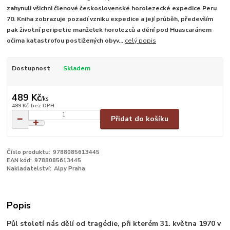
zahynuli všichni členové československé horolezecké expedice Peru
70. Kniha zobrazuje pozadí vzniku expedice a její průběh, především
pak životní peripetie manželek horolezců a dění pod Huascaránem
očima katastrofou postižených obyv...
celý popis
Dostupnost
Skladem
489 Kč
/
ks
489 Kč
bez DPH
Přidat do košíku
Číslo produktu:
9788085613445
EAN kód:
9788085613445
Nakladatelství:
Alpy Praha
Popis
Půl století nás dělí od tragédie, při kterém 31. května 1970 v