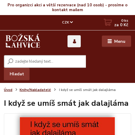
Pro organizci akci a větší rezervace (nad 10 osob) - prosíme o
kontakt mailem
0
ks
CZK
za
0 Kč
Menu
Hledat
Úvod
Knihy/Nakladatelé
I když se umíš smát jak dalajláma
I když se umíš smát jak dalajláma