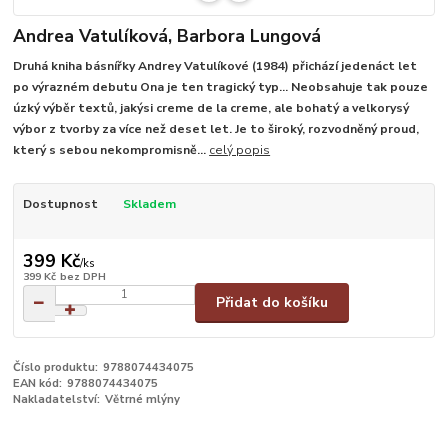
Andrea Vatulíková, Barbora Lungová
Druhá kniha básnířky Andrey Vatulíkové (1984) přichází jedenáct let
po výrazném debutu Ona je ten tragický typ... Neobsahuje tak pouze
úzký výběr textů, jakýsi creme de la creme, ale bohatý a velkorysý
výbor z tvorby za více než deset let. Je to široký, rozvodněný proud,
který s sebou nekompromisně...
celý popis
Dostupnost
Skladem
399 Kč
/
ks
399 Kč
bez DPH
Přidat do košíku
Číslo produktu:
9788074434075
EAN kód:
9788074434075
Nakladatelství:
Větrné mlýny