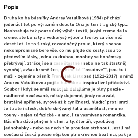
Popis
Druhá kniha básnířky Andrey Vatulíkové (1984) přichází
jedenáct let po výrazném debutu Ona je ten tragický typ...
Neobsahuje tak pouze úzký výběr textů, jakýsi creme de la
creme, ale bohatý a velkorysý výbor z tvorby za více než
deset let. Je to široký, rozvodněný proud, který s sebou
nekompromisně bere vše, co mu přijde do cesty. Jsou to
především lásky, jedna za druhou, mnohdy se bohémsky
překrývají, ztrácejí se a zase šťastně (nebo ne tak šťastně)
vynořují, avšak kromě žen, včetně té ""osudové"", jsou tu i
muži - zejména básník František Listopad (1921-2017), s nímž
Andreu Vatulíkovou pojilo hluboké a inspirativní přátelství.
Soubor I když se umíš smát jak dalajláma je plný poezie -
nádherně neučesané, někdy dojemné, jindy neurvalé,
brutálně upřímné, syrové až k cyničnosti, hladící proti srsti.
Je tu ale i stesk, dobře skrývaný žal a osamělost, mnoho
touhy - nejen té fyzické - a ano, i ta vysmívaná romantika.
Básnířka dává plnými hrstmi, a ty, čtenáři, vyzobávej
jednohubky - nebo se nech tím proudem strhnout. Jestli má
současná česká poezie nějakou plnokrevnou beatnici, pak je