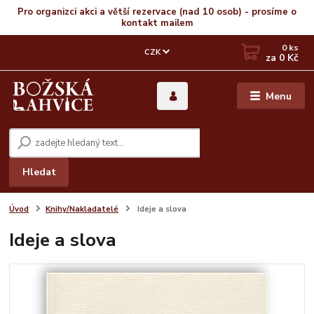
Pro organizci akci a větší rezervace (nad 10 osob) - prosíme o
kontakt mailem
0
ks
CZK
za
0 Kč
Menu
Hledat
Úvod
Knihy/Nakladatelé
Ideje a slova
Ideje a slova