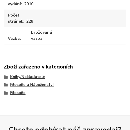
vydání
2010
Počet
stránek
228
brožovaná
Vazba
vazba
Zboží zařazeno v kategoriích
Knihy/Nakladatelé
Filosofie a Náboženství
Filosofie
Chcete odebírat náš zpravodaj?