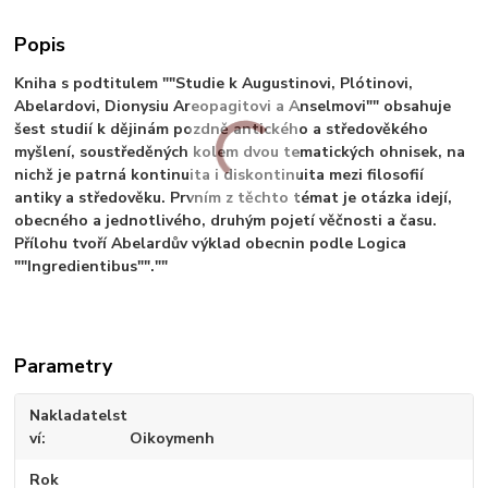
Popis
Kniha s podtitulem ""Studie k Augustinovi, Plótinovi,
Abelardovi, Dionysiu Areopagitovi a Anselmovi"" obsahuje
šest studií k dějinám pozdně antického a středověkého
myšlení, soustředěných kolem dvou tematických ohnisek, na
nichž je patrná kontinuita i diskontinuita mezi filosofií
antiky a středověku. Prvním z těchto témat je otázka idejí,
obecného a jednotlivého, druhým pojetí věčnosti a času.
Přílohu tvoří Abelardův výklad obecnin podle Logica
""Ingredientibus"".""
Parametry
Nakladatelst
ví
Oikoymenh
Rok