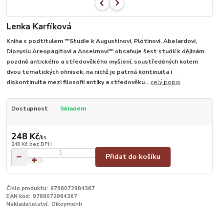
Lenka Karfíková
Kniha s podtitulem ""Studie k Augustinovi, Plótinovi, Abelardovi,
Dionysiu Areopagitovi a Anselmovi"" obsahuje šest studií k dějinám
pozdně antického a středověkého myšlení, soustředěných kolem
dvou tematických ohnisek, na nichž je patrná kontinuita i
diskontinuita mezi filosofií antiky a středověku...
celý popis
Dostupnost
Skladem
248 Kč
/
ks
248 Kč
bez DPH
Přidat do košíku
Číslo produktu:
9788072984367
EAN kód:
9788072984367
Nakladatelství:
Oikoymenh