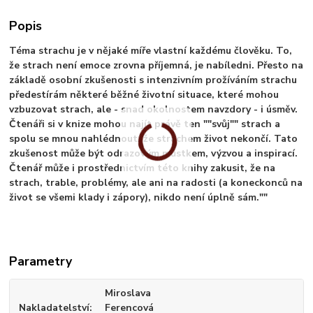
Popis
Téma strachu je v nějaké míře vlastní každému člověku. To,
že strach není emoce zrovna příjemná, je nabíledni. Přesto na
základě osobní zkušenosti s intenzivním prožíváním strachu
předestírám některé běžné životní situace, které mohou
vzbuzovat strach, ale - snad okolnostem navzdory - i úsměv.
Čtenáři si v knize mohou najít právě ten ""svůj"" strach a
spolu se mnou nahlédnout, že strachem život nekončí. Tato
zkušenost může být odrazovým můstkem, výzvou a inspirací.
Čtenář může i prostřednictvím této knihy zakusit, že na
strach, trable, problémy, ale ani na radosti (a koneckonců na
život se všemi klady i zápory), nikdo není úplně sám.""
Parametry
Miroslava
Nakladatelství
Ferencová