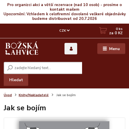
Pro organizci akci a větší rezervace (nad 10 osob) - prosíme o
kontakt mailem
Upozornění: Vzhledem k celofiremní dovolené veškeré objednávky
budeme distribuovat od 20.7.2026
0
ks
CZK
za
0 Kč
Menu
Hledat
Úvod
Knihy/Nakladatelé
Jak se bojím
Jak se bojím