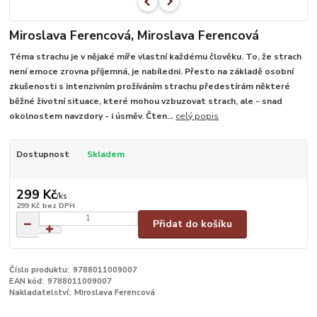
Miroslava Ferencová, Miroslava Ferencová
Téma strachu je v nějaké míře vlastní každému člověku. To, že strach
není emoce zrovna příjemná, je nabíledni. Přesto na základě osobní
zkušenosti s intenzivním prožíváním strachu předestírám některé
běžné životní situace, které mohou vzbuzovat strach, ale - snad
okolnostem navzdory - i úsměv. Čten...
celý popis
Dostupnost
Skladem
299 Kč
/
ks
299 Kč
bez DPH
Přidat do košíku
Číslo produktu:
9788011009007
EAN kód:
9788011009007
Nakladatelství:
Miroslava Ferencová