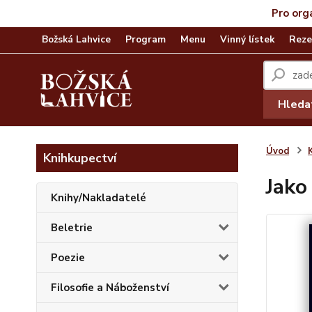
Pro org
Božská Lahvice
Program
Menu
Vinný lístek
Reze
Hleda
Úvod
Knihkupectví
Jako
Knihy/Nakladatelé
Beletrie
Poezie
Filosofie a Náboženství