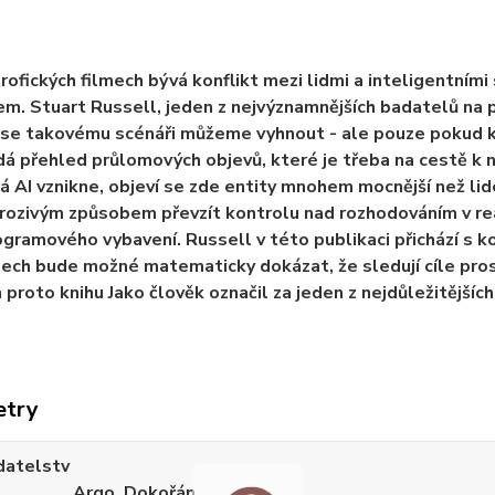
rofických filmech bývá konflikt mezi lidmi a inteligentními 
m. Stuart Russell, jeden z nejvýznamnějších badatelů na p
e se takovému scénáři můžeme vyhnout - ale pouze pokud 
á přehled průlomových objevů, které je třeba na cestě k na
á AI vznikne, objeví se zde entity mnohem mocnější než lidé.
ozivým způsobem převzít kontrolu nad rozhodováním v reál
rogramového vybavení. Russell v této publikaci přichází s 
ech bude možné matematicky dokázat, že sledují cíle prosp
 proto knihu Jako člověk označil za jeden z nejdůležitějších
etry
datelstv
Argo, Dokořán