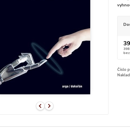
vyhnou
Do
39
398
bez
Číslo 
Naklad