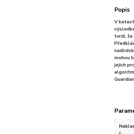
Popis
V katast
výsledke
tvrdí, ž
Předklád
nadlidsk
mohou hr
jejich p
algoritm
Guardian
Param
Nakla
í