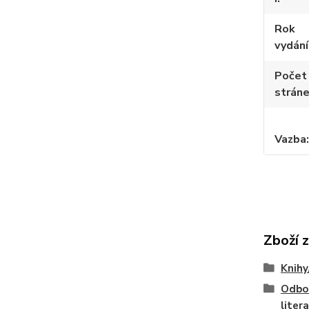
Rok
vydání
Počet
strán
Vazba
Zboží 
Knihy
Odbo
liter