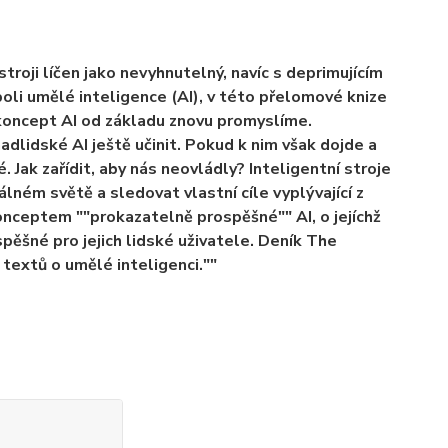
stroji líčen jako nevyhnutelný, navíc s deprimujícím
oli umělé inteligence (AI), v této přelomové knize
koncept AI od základu znovu promyslíme.
dlidské AI ještě učinit. Pokud k nim však dojde a
 Jak zařídit, aby nás neovládly? Inteligentní stroje
ném světě a sledovat vlastní cíle vyplývající z
konceptem ""prokazatelně prospěšné"" AI, o jejíchž
ěšné pro jejich lidské uživatele. Deník The
 textů o umělé inteligenci.""