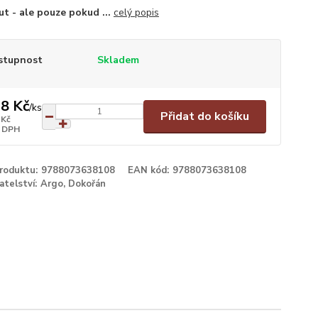
t - ale pouze pokud ...
celý popis
stupnost
Skladem
8 Kč
/
ks
Přidat do košíku
 Kč
 DPH
produktu:
9788073638108
EAN kód:
9788073638108
atelství:
Argo, Dokořán