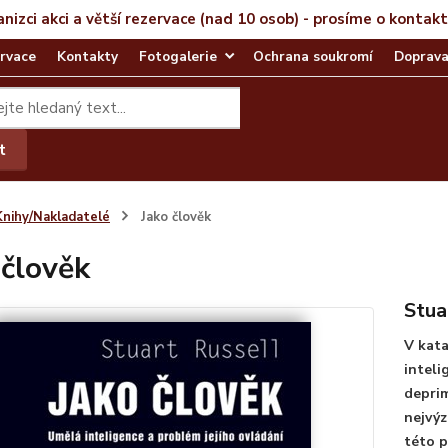
anizci akci a větší rezervace (nad 10 osob) - prosíme o kontak
rvace
Kontakty
Fotogalerie
Ochrana soukromí
Doprava
t
Knihy/Nakladatelé
Jako člověk
 člověk
Stua
V kata
inteli
deprim
nejvýz
této p