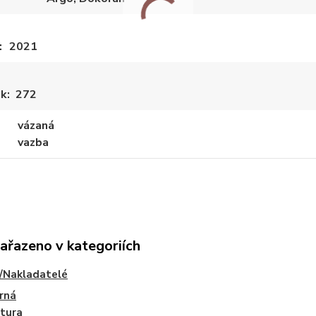
2021
ek
272
vázaná
vazba
zařazeno v kategoriích
/Nakladatelé
rná
atura