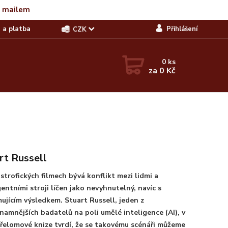
t mailem
 a platba
Přihlášení
CZK
0
ks
za
0 Kč
rt Russell
strofických filmech bývá konflikt mezi lidmi a
gentními stroji líčen jako nevyhnutelný, navíc s
ujícím výsledkem. Stuart Russell, jeden z
namnějších badatelů na poli umělé inteligence (AI), v
řelomové knize tvrdí, že se takovému scénáři můžeme