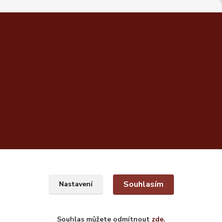
Souhlasím
Nastavení
Souhlas můžete odmítnout
zde
.