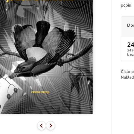
popis
Do
24
249
bez
Číslo 
Naklad