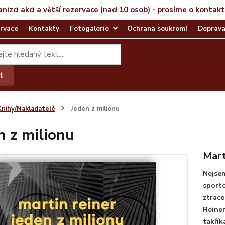
anizci akci a větší rezervace (nad 10 osob) - prosíme o kontak
rvace
Kontakty
Fotogalerie
Ochrana soukromí
Doprava
t
Knihy/Nakladatelé
Jeden z milionu
n z milionu
Mart
Nejsem
sporto
ztrace
Reiner
takřík