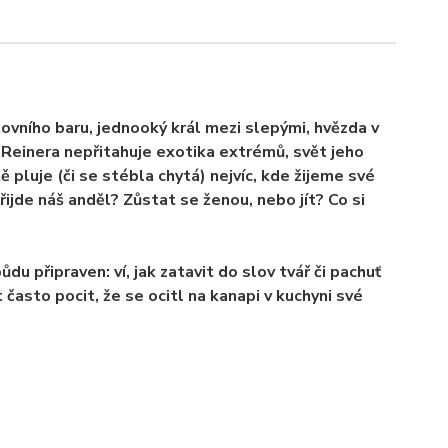
ovního baru, jednooký král mezi slepými, hvězda v
: Reinera nepřitahuje exotika extrémů, svět jeho
 pluje (či se stébla chytá) nejvíc, kde žijeme své
řijde náš anděl? Zůstat se ženou, nebo jít? Co si
du připraven: ví, jak zatavit do slov tvář či pachuť
často pocit, že se ocitl na kanapi v kuchyni své