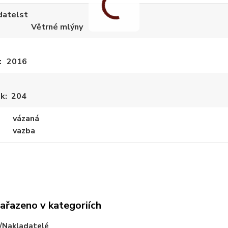
datelst
Větrné mlýny
2016
ek
204
vázaná
vazba
zařazeno v kategoriích
/Nakladatelé