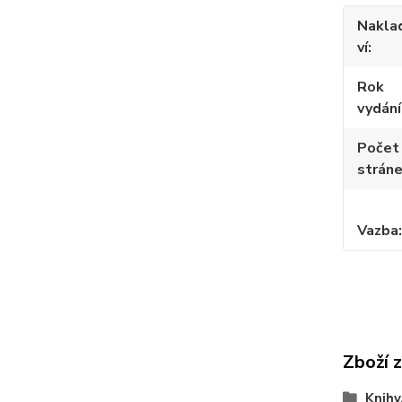
Nakla
ví
Rok
vydání
Počet
strán
Vazba
Zboží 
Knihy