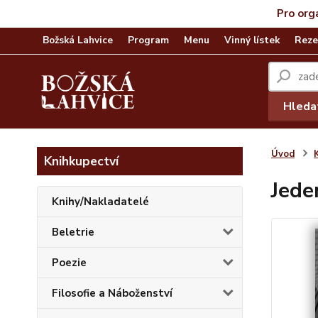
Pro org
Božská Lahvice
Program
Menu
Vinný lístek
Reze
Hleda
Úvod
Knihkupectví
Jede
Knihy/Nakladatelé
Beletrie
Poezie
Filosofie a Náboženství