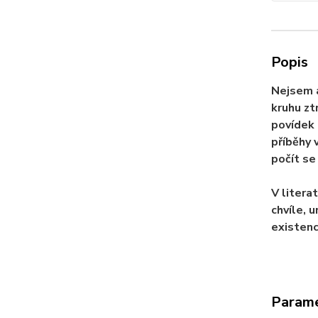
Popis
Nejsem a
kruhu zt
povídek 
příběhy 
počít s
V litera
chvíle, 
existenc
Param