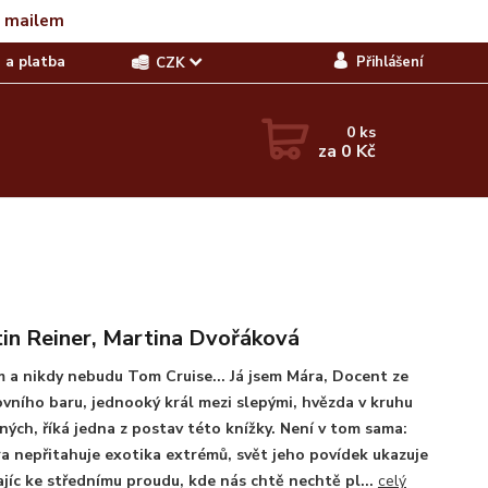
t mailem
 a platba
Přihlášení
CZK
0
ks
za
0 Kč
in Reiner, Martina Dvořáková
 a nikdy nebudu Tom Cruise... Já jsem Mára, Docent ze
vního baru, jednooký král mezi slepými, hvězda v kruhu
ných, říká jedna z postav této knížky. Není v tom sama:
a nepřitahuje exotika extrémů, svět jeho povídek ukazuje
ajíc ke střednímu proudu, kde nás chtě nechtě pl...
celý