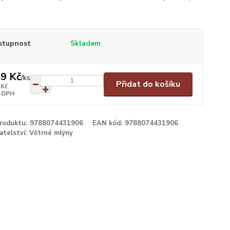
stupnost
Skladem
9 Kč
/
ks
Přidat do košíku
 Kč
 DPH
produktu:
9788074431906
EAN kód:
9788074431906
atelství:
Větrné mlýny