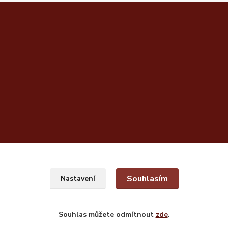
Souhlasím
Nastavení
Souhlas můžete odmítnout
zde
.