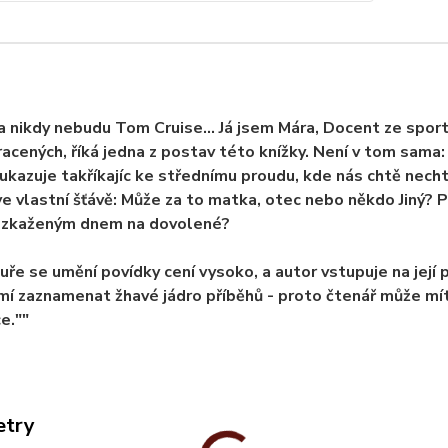
 nikdy nebudu Tom Cruise... Já jsem Mára, Docent ze sport
racených, říká jedna z postav této knížky. Není v tom sama
ukazuje takříkajíc ke střednímu proudu, kde nás chtě nechtě
ve vlastní šťávě: Může za to matka, otec nebo někdo Jiný? P
e zkaženým dnem na dovolené?
tuře se umění povídky cení vysoko, a autor vstupuje na její pů
umí zaznamenat žhavé jádro příběhů - proto čtenář může mít 
e.""
etry