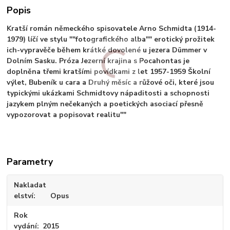
Popis
Kratší román německého spisovatele Arno Schmidta (1914-
1979) líčí ve stylu ""fotografického alba"" erotický prožitek
ich-vypravěče během krátké dovolené u jezera Dümmer v
Dolním Sasku. Próza Jezerní krajina s Pocahontas je
doplněna třemi kratšími povídkami z let 1957-1959 Školní
výlet, Bubeník u cara a Druhý měsíc a růžové oči, které jsou
typickými ukázkami Schmidtovy nápaditosti a schopnosti
jazykem plným nečekaných a poetických asociací přesně
vypozorovat a popisovat realitu""
Parametry
Nakladat
elství
Opus
Rok
vydání
2015