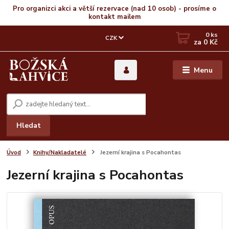
Pro organizci akci a větší rezervace (nad 10 osob) - prosíme o
kontakt mailem
0
ks
CZK
za
0 Kč
Menu
Hledat
Úvod
Knihy/Nakladatelé
Jezerní krajina s Pocahontas
Jezerní krajina s Pocahontas