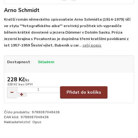
Arno Schmidt
Kratší román německého spisovatele Arno Schmidta (1914-1979) líčí
ve stylu ""fotografického alba"" erotický prožitek ich-vypravěče
během krátké dovolené u jezera Dümmer v Dolním Sasku. Próza
Jezerní krajina s Pocahontas je doplněna třemi kratšími povídkami z
let 1957-1959 Školní výlet, Bubeník u car...
celý popis
Dostupnost
Skladem
228 Kč
/
ks
228 Kč
bez DPH
Přidat do košíku
Číslo produktu:
9788087048436
EAN kód:
9788087048436
Nakladatelství:
Opus