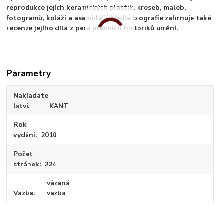
reprodukce jejích keramických plastik, kreseb, maleb,
fotogramů, koláží a asambláží. Vedle biografie zahrnuje také
recenze jejího díla z pera předních historiků umění.
Parametry
Nakladate
lství
KANT
Rok
vydání
2010
Počet
stránek
224
vázaná
Vazba
vazba