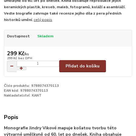
umělkyně od 60. let po dnešek. Kniha obsahuje reprodukce jejích
keramických plastik, kreseb, maleb, fotogramů, koláží a asambláží.
Vedle biografie zahrnuje také recenze jejího díla z pera předních
historiků umění.
celý popis
Dostupnost
Skladem
299 Kč
/
ks
299 Kč
bez DPH
Přidat do košíku
Číslo produktu:
9788074370113
EAN kód:
9788074370113
Nakladatelství:
KANT
Popis
Monografie Jindry Vikové mapuje košatou tvorbu této
výtvarné umělkyně od 60. let po dnešek. Kniha obsahuje