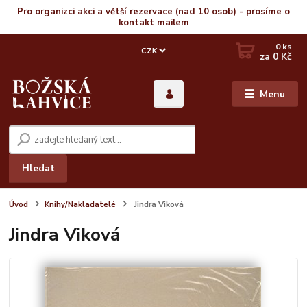
Pro organizci akci a větší rezervace (nad 10 osob) - prosíme o
kontakt mailem
0
ks
CZK
za
0 Kč
Menu
Hledat
Úvod
Knihy/Nakladatelé
Jindra Viková
Jindra Viková