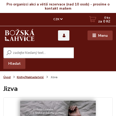
Pro organizci akci a větší rezervace (nad 10 osob) - prosíme o
kontakt mailem
0
ks
CZK
za
0 Kč
Menu
Hledat
Úvod
Knihy/Nakladatelé
Jizva
Jizva