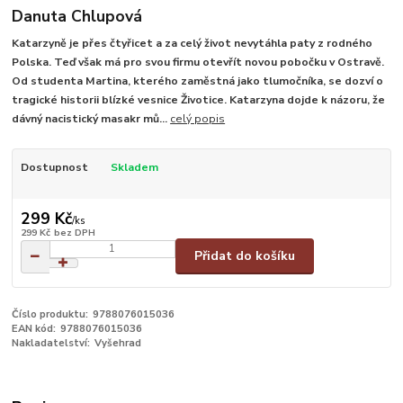
Danuta Chlupová
Katarzyně je přes čtyřicet a za celý život nevytáhla paty z rodného
Polska. Teď však má pro svou firmu otevřít novou pobočku v Ostravě.
Od studenta Martina, kterého zaměstná jako tlumočníka, se dozví o
tragické historii blízké vesnice Životice. Katarzyna dojde k názoru, že
dávný nacistický masakr mů...
celý popis
Dostupnost
Skladem
299 Kč
/
ks
299 Kč
bez DPH
Přidat do košíku
Číslo produktu:
9788076015036
EAN kód:
9788076015036
Nakladatelství:
Vyšehrad