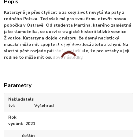
Popis
Katarzyně je přes čtyřicet a za celý život nevytáhla paty z
rodného Polska. Teď však má pro svou firmu otevřít novou
pobočku v Ostravě. Od studenta Martina, kterého zaměstná
jako tlumočníka, se dozví o tragické historii blízké vesnice
Životice. Katarzyna dojde k názoru, že dávný nacistický
masakr může mít spojitost s její devadesátiletou tchyní. Na
vlastní pěst rozjede pátrání – netuší ale, že pro vztahy v její
rodině to může mít osudové následky.
Parametry
Nakladatels
tví
Vyšehrad
Rok
vydání
2021
češtin