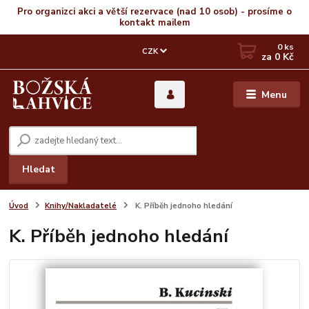
Pro organizci akci a větší rezervace (nad 10 osob) - prosíme o
kontakt mailem
0
ks
CZK
za
0 Kč
Menu
Hledat
Úvod
Knihy/Nakladatelé
K. Příběh jednoho hledání
K. Příběh jednoho hledání