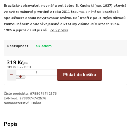
Brazilský spisovatel, novinář a politolog B. Kucinski (nar. 1937) otevírá
ve své románové prvotině z roku 2011 trauma, s nímž se brazilská
společnost dosud nevyrovnala: otázku lidí, kteří z politických důvodů
zmizeli během období vojenské diktatury vládnoucí v letech 1964-
1985 a jejichž osud je i ně...
celý popis
Dostupnost
Skladem
319 Kč
/
ks
319 Kč
bez DPH
Přidat do košíku
Číslo produktu:
9788074742576
EAN kód:
9788074742576
Nakladatelství:
Triáda
Popis