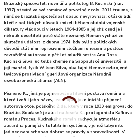
Brazilský spisovatel, novinář a politolog B. Kucinski (nar.
1937) otevírá ve své románové prvotině z roku 2011 trauma, s
nímž se brazilská společnost dosud nevyrovnala: otázku lidí,
kteří z politických důvodů zmizeli během období vojenské
diktatury vládnoucí v letech 1964-1985 a jejichž osud je i
několik desetiletí poté stále neznámý. Román vychází ze
skutečné události z dubna 1974, kdy byli z politických
důvodů státními represivními složkami uneseni a posléze
zavražděni autorova o pět let mladší sestra Ana Rosa
Kucinski Silva, učitelka chemie na Saopaulské univerzitě, a
její manžel, fyzik Wilson Silva, oba tajní členové ozbrojené
levicové protivládní guerillové organizace Národně
osvobozenecká aliance (ALN).
Písmeno K., jímž je pojmenována hlavní postava románu a
které tvoří i jeho název, lze chápat jako iniciálu příjmení
autorova otce, polského Žida, který v roce 1933 emigroval do
Brazílie. Současně je aluzí na Josefa K., protagonistu Kafkova
románu Proces. Kucinského román zachycuje atmosféru
absurdna panující v totalitním systému, v jehož labyrintu
jedinec není schopen dobrat se pravdy a spravedlnosti. V