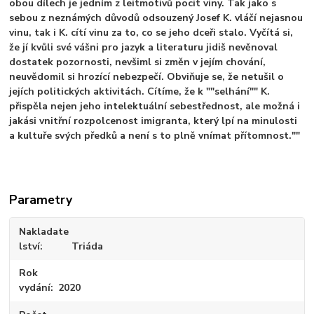
obou dílech je jedním z leitmotivů pocit viny. Tak jako s
sebou z neznámých důvodů odsouzený Josef K. vláčí nejasnou
vinu, tak i K. cítí vinu za to, co se jeho dceři stalo. Vyčítá si,
že jí kvůli své vášni pro jazyk a literaturu jidiš nevěnoval
dostatek pozornosti, nevšiml si změn v jejím chování,
neuvědomil si hrozící nebezpečí. Obviňuje se, že netušil o
jejích politických aktivitách. Cítíme, že k ""selhání"" K.
přispěla nejen jeho intelektuální sebestřednost, ale možná i
jakási vnitřní rozpolcenost imigranta, který lpí na minulosti
a kultuře svých předků a není s to plně vnímat přítomnost.""
Parametry
Nakladate
lství
Triáda
Rok
vydání
2020