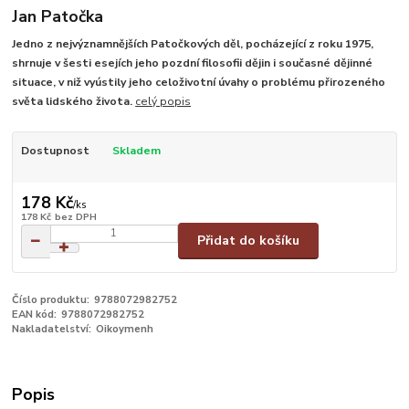
Jan Patočka
Jedno z nejvýznamnějších Patočkových děl, pocházející z roku 1975,
shrnuje v šesti esejích jeho pozdní filosofii dějin i současné dějinné
situace, v niž vyústily jeho celoživotní úvahy o problému přirozeného
světa lidského života.
celý popis
Dostupnost
Skladem
178 Kč
/
ks
178 Kč
bez DPH
Přidat do košíku
Číslo produktu:
9788072982752
EAN kód:
9788072982752
Nakladatelství:
Oikoymenh
Popis