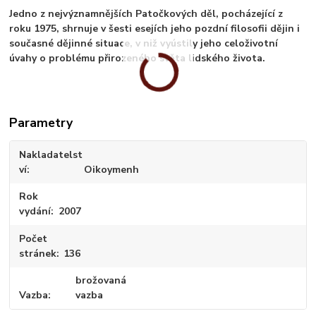
Jedno z nejvýznamnějších Patočkových děl, pocházející z
roku 1975, shrnuje v šesti esejích jeho pozdní filosofii dějin i
současné dějinné situace, v niž vyústily jeho celoživotní
úvahy o problému přirozeného světa lidského života.
Parametry
Nakladatelst
ví
Oikoymenh
Rok
vydání
2007
Počet
stránek
136
brožovaná
Vazba
vazba