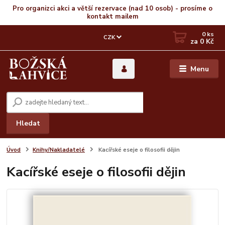
Pro organizci akci a větší rezervace (nad 10 osob) - prosíme o
kontakt mailem
0
ks
CZK
za
0 Kč
Menu
Hledat
Úvod
Knihy/Nakladatelé
Kacířské eseje o filosofii dějin
Kacířské eseje o filosofii dějin