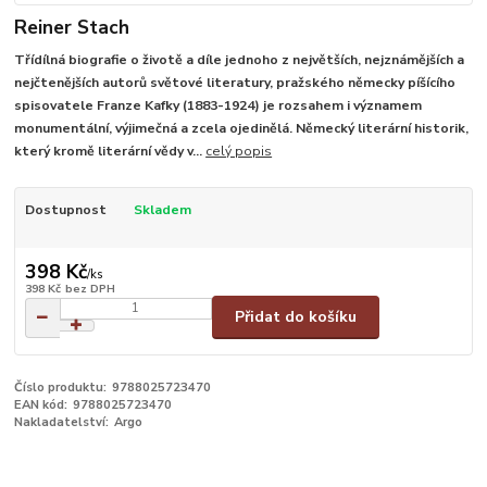
Reiner Stach
Třídílná biografie o životě a díle jednoho z největších, nejznámějších a
nejčtenějších autorů světové literatury, pražského německy píšícího
spisovatele Franze Kafky (1883-1924) je rozsahem i významem
monumentální, výjimečná a zcela ojedinělá. Německý literární historik,
který kromě literární vědy v...
celý popis
Dostupnost
Skladem
398 Kč
/
ks
398 Kč
bez DPH
Přidat do košíku
Číslo produktu:
9788025723470
EAN kód:
9788025723470
Nakladatelství:
Argo