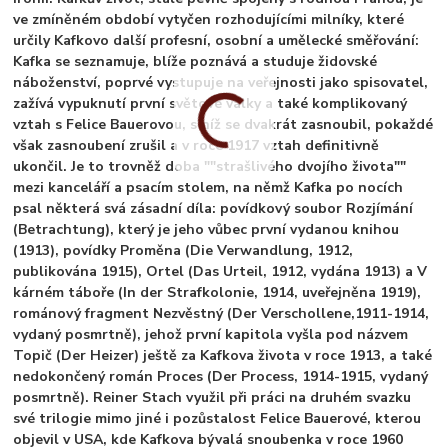
ve zmíněném období vytyčen rozhodujícími milníky, které
určily Kafkovo další profesní, osobní a umělecké směřování:
Kafka se seznamuje, blíže poznává a studuje židovské
náboženství, poprvé vystupuje na veřejnosti jako spisovatel,
zažívá vypuknutí první světové války a také komplikovaný
vztah s Felice Bauerovou, s níž se dvakrát zasnoubil, pokaždé
však zasnoubení zrušil a v roce 1917 vztah definitivně
ukončil. Je to trovněž doba ""strašlivého dvojího života""
mezi kanceláří a psacím stolem, na němž Kafka po nocích
psal některá svá zásadní díla: povídkový soubor Rozjímání
(Betrachtung), který je jeho vůbec první vydanou knihou
(1913), povídky Proměna (Die Verwandlung, 1912,
publikována 1915), Ortel (Das Urteil, 1912, vydána 1913) a V
kárném táboře (In der Strafkolonie, 1914, uveřejněna 1919),
románový fragment Nezvěstný (Der Verschollene,1911-1914,
vydaný posmrtně), jehož první kapitola vyšla pod názvem
Topič (Der Heizer) ještě za Kafkova života v roce 1913, a také
nedokončený román Proces (Der Process, 1914-1915, vydaný
posmrtně). Reiner Stach využil při práci na druhém svazku
své trilogie mimo jiné i pozůstalost Felice Bauerové, kterou
objevil v USA, kde Kafkova bývalá snoubenka v roce 1960