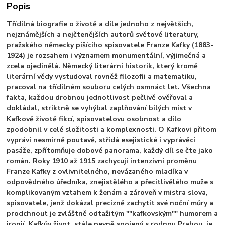
Popis
Třídílná biografie o životě a díle jednoho z největších,
nejznámějších a nejčtenějších autorů světové literatury,
pražského německy píšícího spisovatele Franze Kafky (1883-
1924) je rozsahem i významem monumentální, výjimečná a
zcela ojedinělá. Německý literární historik, který kromě
literární vědy vystudoval rovněž filozofii a matematiku,
pracoval na třídílném souboru celých osmnáct let. Všechna
fakta, každou drobnou jednotlivost pečlivě ověřoval a
dokládal, striktně se vyhýbal zaplňování bílých míst v
Kafkově životě fikcí, spisovatelovu osobnost a dílo
zpodobnil v celé složitosti a komplexnosti. O Kafkovi přitom
vypráví nesmírně poutavě, střídá esejistické i vyprávěcí
pasáže, zpřítomňuje dobové panorama, každý díl se čte jako
román. Roky 1910 až 1915 zachycují intenzivní proměnu
Franze Kafky z ovlivnitelného, nevázaného mladíka v
odpovědného úředníka, znejistělého a přecitlivělého muže s
komplikovaným vztahem k ženám a zároveň v mistra slova,
spisovatele, jenž dokázal precizně zachytit své noční můry a
prodchnout je zvláštně odtažitým ""kafkovským"" humorem a
ironií. Kafkův život, stále pevně spojený s rodnou Prahou, je