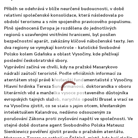
Příběh se odehrává v blíže neurčené budoucnosti, v době
relativní společenské konsolidace, která následovala po
období terorismu a s ním spojeného pravicového populismu.
Plně sjednocená Evropa je rozdělena do jednotlivých
regionů s uzavřenými vnitřními hranicemi, byl posílen
bezpečnostní aparát, zakázány klíčové náboženské texty. Jen
dva regiony se vymykají kontrole - katolické Svobodné
Polsko kolem Gdaňsku a oblast Vysočiny, kde přežívají
poslední českobratrské sbory.
Vyprávění začíná ve chvíli, kdy na pražské Masarykovo
nádraží zaútočí teroristé. Podle oficiálních informací za
atentátem stojí právě křesťanští fundamentalisté z Vysočiny.
Hlavní hrdinka Tereza Sundermanová, doktorandka v oboru
literárních věd a manželka vysoce postaveného důstojníka
evropských tajných služeb, narychlo opouští Brusel a vrací se
na Vysočinu zjistit, co se stalo s jejím otcem, křesťanským
intelektuálem Kalandrou, nedávno odsouzeným za
porušování Zákona proti zvyšování napětí ve společnosti. Ve
stejné době dostane agent Svobodného Polska Mateusz
Sienkiewicz pověření zjistit pravdu o pražském atentátu.