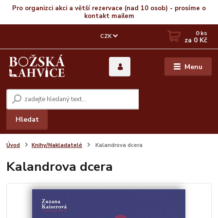
Pro organizci akci a větší rezervace (nad 10 osob) - prosíme o
kontakt mailem
0
ks
CZK
za
0 Kč
Menu
Hledat
Úvod
Knihy/Nakladatelé
Kalandrova dcera
Kalandrova dcera