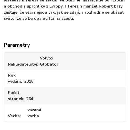
Mateusz a Tereza se setkají ve Štětíně, místě, kde bují zločin
a obchod s uprchlíky z Evropy. I Terezin manžel Robert brzy
zjišťuje, že věci nejsou tak, jak se zdají, a rozhodne se ukázat
světu, že se Evropa ocitla na scestí.
Parametry
Volvox
Nakladatelství
Globator
Rok
vydání
2018
Počet
stránek
264
vázaná
Vazba
vazba