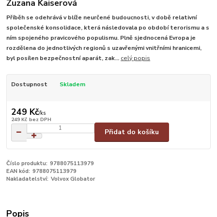
Zuzana Kaiserová
Příběh se odehrává v blíže neurčené budoucnosti, v době relativní
společenské konsolidace, která následovala po období terorismu a s
ním spojeného pravicového populismu. Plně sjednocená Evropa je
rozdělena do jednotlivých regionů s uzavřenými vnitřními hranicemi,
byl posílen bezpečnostní aparát, zak...
celý popis
Dostupnost
Skladem
249 Kč
/
ks
249 Kč
bez DPH
Přidat do košíku
Číslo produktu:
9788075113979
EAN kód:
9788075113979
Nakladatelství:
Volvox Globator
Popis