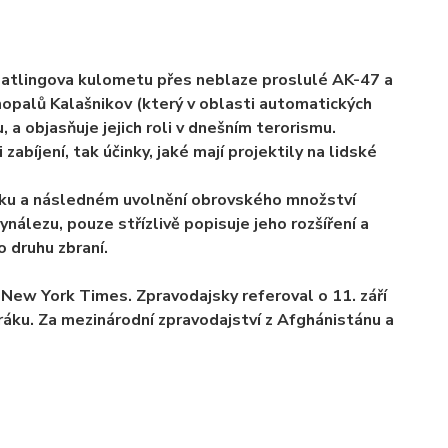
 Gatlingova kulometu přes neblaze proslulé AK-47 a
mopalů Kalašnikov (který v oblasti automatických
, a objasňuje jejich roli v dnešním terorismu.
zabíjení, tak účinky, jaké mají projektily na lidské
ku a následném uvolnění obrovského množství
nálezu, pouze střízlivě popisuje jeho rozšíření a
 druhu zbraní.
 New York Times. Zpravodajsky referoval o 11. září
Iráku. Za mezinárodní zpravodajství z Afghánistánu a