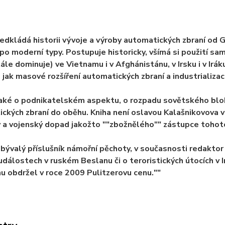
edkládá historii vývoje a výroby automatických zbraní od
po moderní typy. Postupuje historicky, všímá si použití sa
ále dominuje) ve Vietnamu i v Afghánistánu, v Irsku i v Iráku
 jak masové rozšíření automatických zbraní a industrializaci 
také o podnikatelském aspektu, o rozpadu sovětského blo
ckých zbraní do oběhu. Kniha není oslavou Kalašnikovova vy
ý a vojenský dopad jakožto ""zbožnělého"" zástupce tohoto
 bývalý příslušník námořní pěchoty, v současnosti redaktor
událostech v ruském Beslanu či o teroristických útocích v 
u obdržel v roce 2009 Pulitzerovu cenu.""