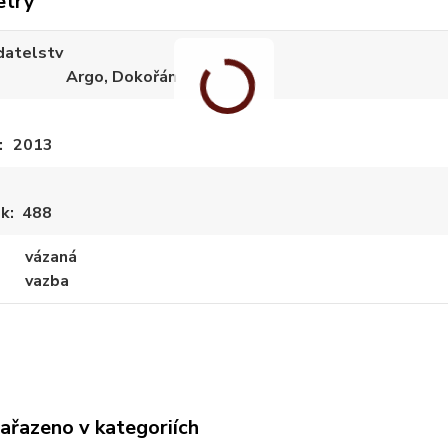
etry
datelstv
Argo, Dokořán
2013
ek
488
vázaná
vazba
zařazeno v kategoriích