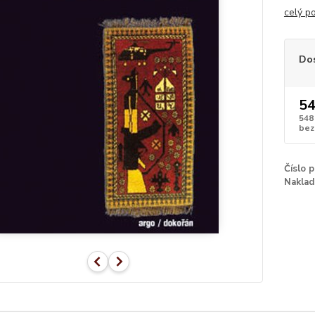
celý p
Do
54
548
bez
Číslo 
Naklad