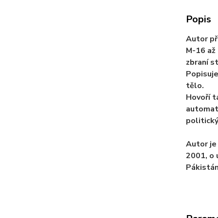
Popis
Autor př
M-16 až 
zbraní st
Popisuje
tělo.
Hovoří 
automati
politick
Autor je
2001, o 
Pákistán