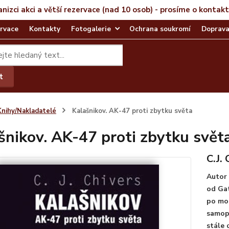
anizci akci a větší rezervace (nad 10 osob) - prosíme o kontak
rvace
Kontakty
Fotogalerie
Ochrana soukromí
Doprava
t
Knihy/Nakladatelé
Kalašnikov. AK-47 proti zbytku světa
šnikov. AK-47 proti zbytku svět
C.J. 
Autor 
od Gat
po mod
samopa
stále 