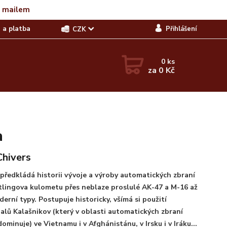
t mailem
 a platba
Přihlášení
CZK
0
ks
za
0 Kč
a
Chivers
předkládá historii vývoje a výroby automatických zbraní
lingova kulometu přes neblaze proslulé AK-47 a M-16 až
erní typy. Postupuje historicky, všímá si použití
lů Kalašnikov (který v oblasti automatických zbraní
dominuje) ve Vietnamu i v Afghánistánu, v Irsku i v Iráku...