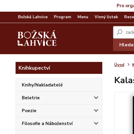
Pro org
Božská Lahvice
Program
Menu
Vinný lístek
Reze
Hleda
Úvod
Knihkupectví
Kala
Knihy/Nakladatelé
Beletrie
Poezie
Filosofie a Náboženství