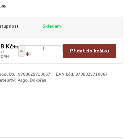
opis
stupnost
Skladem
8 Kč
/
ks
Přidat do košíku
 Kč
 DPH
produktu:
9788025710067
EAN kód:
9788025710067
atelství:
Argo, Dokořán