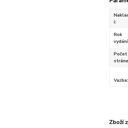
Param
Nakla
í
Rok
vydání
Počet
strán
Vazba
Zboží 