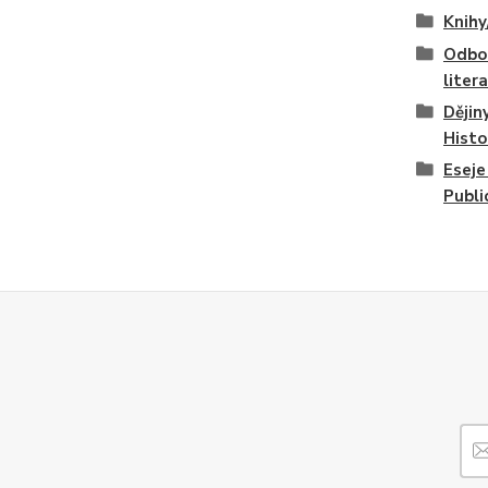
Knihy
Odbo
liter
Dějin
Histo
Eseje
Publi