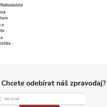
/Nakladatelé
rná
atura
y a
rie
 a
cistika
Chcete odebírat náš zpravodaj?