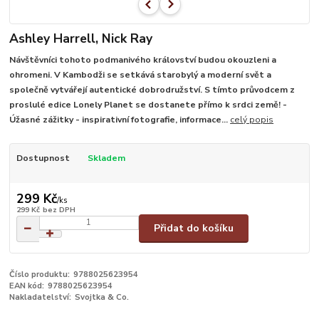
Ashley Harrell, Nick Ray
Návštěvníci tohoto podmanivého království budou okouzleni a
ohromeni. V Kambodži se setkává starobylý a moderní svět a
společně vytvářejí autentické dobrodružství. S tímto průvodcem z
proslulé edice Lonely Planet se dostanete přímo k srdci země! -
Úžasné zážitky - inspirativní fotografie, informace...
celý popis
Dostupnost
Skladem
299 Kč
/
ks
299 Kč
bez DPH
Přidat do košíku
Číslo produktu:
9788025623954
EAN kód:
9788025623954
Nakladatelství:
Svojtka & Co.