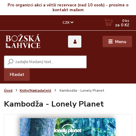
Pro organizci akci a větší rezervace (nad 10 osob) - prosíme o
kontakt mailem
0
ks
CZK
za
0 Kč
Menu
Hledat
Úvod
Knihy/Nakladatelé
Kambodža - Lonely Planet
Kambodža - Lonely Planet