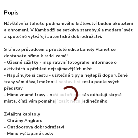
Popis
Návštěvníci tohoto podmanivého království budou okouzleni
a ohromeni. V Kambodži se setkává starobylý a moderní svět
a společně vytvářejí autentické dobrodružství.
S tímto průvodcem z proslulé edice Lonely Planet se
dostanete přímo k srdci země!
- Úžasné zážitky - inspirativní fotografie, informace o
aktivitách a přehled nejzajímavějších míst
- Naplánujte si cestu - užitečné tipy a nejlepší doporučené
trasy vám dávají možnost sestavit si cestu podle svých
představ
- Mimo známé trasy - naši autoři pro vás odhalují skrytá
místa, čímž vám pomáhají zažít něco jedinečného
Zvláštní kapitoly
- Chrámy Angkoru
- Outdoorová dobrodružství
- Mimo vyšlapané cesty