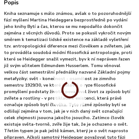
Popis
Kniha seznamuje s málo známou, avšak o to pozoruhodnější
fází myšlení Martina Heideggera bezprostředně po vydání
jeho knihy Bytí a čas, kterou se mu nepodařilo dokončit
zejména z věcných důvodů. Proto se pokusil vykročit novým
směrem k tematizaci lidské existence na základě vyšetření
tzv. antropologické diference mezi člověkem a zvířetem, jak
to prováděla soudobá módní filosofická antropologie, proti
které se Heidegger snažil vymezit, byv k ní neprávem řazen
již svým učitelem Edmundem Husserlem. Tomu věnoval
velkou část semestrální přednášky nazvané Základní pojmy
metafyziky: svět - konečnost - osamělost ze zimního
semestru 1929/30, ve které usiloval o ryze filosofické
promyšlení podstaty života: považoval život za způsob bytí
zvířete a rostliny - v protikladu k existenci, která právě
označuje způsob bytí člověka. Tyto různé způsoby bytí se
odlišují zejména v tom, jak je v nich daný svět označující
celek zřejmosti jsoucna jakožto jsoucího. Zatímco člověk
existuje světa-tvorně, zvíře žije tak, že je ochuzeno o svět.
Třetím typem je pak ještě kámen, který je o svět naprosto
připraven. Ačkoli samotný Heidegger považoval tuto fázi