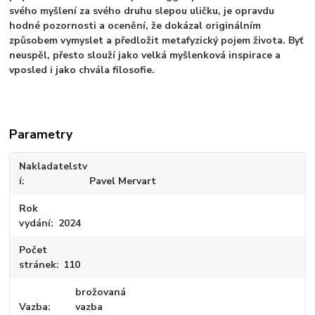
svého myšlení za svého druhu slepou uličku, je opravdu
hodné pozornosti a ocenění, že dokázal originálním
způsobem vymyslet a předložit metafyzický pojem života. Byť
neuspěl, přesto slouží jako velká myšlenková inspirace a
vposled i jako chvála filosofie.
Parametry
Nakladatelstv
í
Pavel Mervart
Rok
vydání
2024
Počet
stránek
110
brožovaná
Vazba
vazba