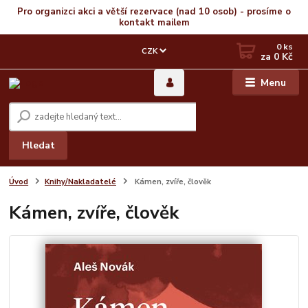
Pro organizci akci a větší rezervace (nad 10 osob) - prosíme o
kontakt mailem
0
ks
CZK
za
0 Kč
Menu
Hledat
Úvod
Knihy/Nakladatelé
Kámen, zvíře, člověk
Kámen, zvíře, člověk