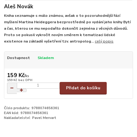
Aleš Novák
Kniha seznamuje s málo známou, avšak o to pozoruhodnější fází
myšlení Martina Heideggera bezprostředně po vydání jeho knihy Bytí
a čas, kterou se mu nepodařilo dokončit zejména z věcných důvodů.
Proto se pokusil vykročit novým směrem k tematizaci lidské
existence na základě vyšetření tzv. antropolog...
celý popis
Dostupnost
Skladem
159 Kč
/
ks
159 Kč
bez DPH
Přidat do košíku
Číslo produktu:
9788074656361
EAN kód:
9788074656361
Nakladatelství:
Pavel Mervart