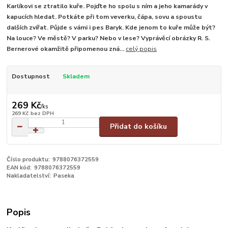
Karlíkovi se ztratilo kuře. Pojďte ho spolu s ním a jeho kamarády v
kapucích hledat. Potkáte při tom veverku, čápa, sovu a spoustu
dalších zvířat. Půjde s vámi i pes Baryk. Kde jenom to kuře může být?
Na louce? Ve městě? V parku? Nebo v lese? Vyprávěcí obrázky R. S.
Bernerové okamžitě připomenou zná...
celý popis
Dostupnost
Skladem
269 Kč
/
ks
269 Kč
bez DPH
Přidat do košíku
Číslo produktu:
9788076372559
EAN kód:
9788076372559
Nakladatelství:
Paseka
Popis