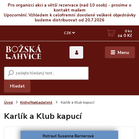
Pro organizci akci a větší rezervace (nad 10 osob) - prosíme o
kontakt mailem
Upozornění: Vzhledem k celofiremní dovolené veškeré objednávky
budeme distribuovat od 20.7.2026
0
ks
CZK
za
0 Kč
Menu
Hledat
Úvod
Knihy/Nakladatelé
Karlík a Klub kapucí
Karlík a Klub kapucí