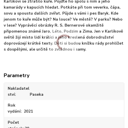
Karlíkovi se ztratilo kuře. Pojďte ho spolu s ním a jeho
kamarády v kapucích hledat. Potkáte při tom veverku, čápa,
sovu a spoustu dalších zvířat. Půjde s vámi i pes Baryk. Kde
jenom to kuře může být? Na louce? Ve městě? V parku? Nebo
v lese? Vyprávěcí obrázky R. S. Bernerové okamžitě
připomenou známé Jaro, Léto, Podzim a Zima. Jen v Karlíkově
světě žijí místo lidí králíci a jeho kreslená dobrodružství
doprovázejí krátké texty. Děti si budou knížku rády prohlížet
s dospělými, ale určitě to zvládnou i samy.
Parametry
Nakladatel
ství
Paseka
Rok
vydání
2021
Počet