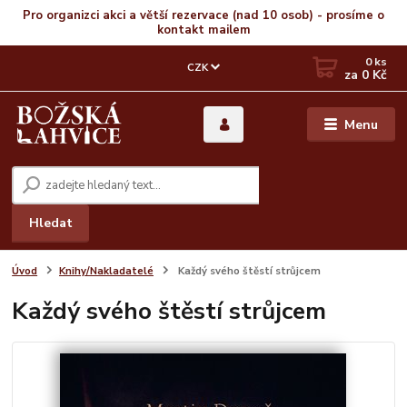
Pro organizci akci a větší rezervace (nad 10 osob) - prosíme o
kontakt mailem
0
ks
CZK
za
0 Kč
Menu
Hledat
Úvod
Knihy/Nakladatelé
Každý svého štěstí strůjcem
Každý svého štěstí strůjcem