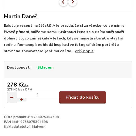
Martin Daneš
Existuje recept na štěstí? A je pravda, že si za všecko, co se nám v
životě přihodí, můžeme sami? Stárnoucí žena se s cizími muži snaží
dohnat to, co zameškala v letech, kdy se musela starat o vlastní
rodinu. Romanopisec hledá inspiraci ve fotografickém portrétu
slavného spisovatele, jenž mu visí do...
celý popis
Dostupnost
Skladem
278 Kč
/
ks
278 Kč
bez DPH
Přidat do košíku
Číslo produktu:
9788075304698
EAN kód:
9788075304698
Nakladatelství:
Malvern