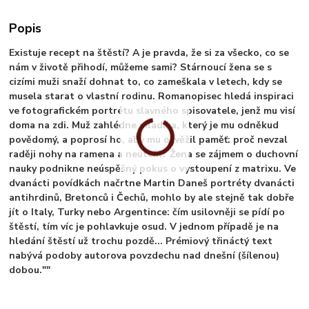
Popis
Existuje recept na štěstí? A je pravda, že si za všecko, co se
nám v životě přihodí, můžeme sami? Stárnoucí žena se s
cizími muži snaží dohnat to, co zameškala v letech, kdy se
musela starat o vlastní rodinu. Romanopisec hledá inspiraci
ve fotografickém portrétu slavného spisovatele, jenž mu visí
doma na zdi. Muž zahlédne mladíka, který je mu odněkud
povědomý, a poprosí ho, aby mu osvěžil paměť: proč nevzal
raději nohy na ramena a neutekl? Žena se zájmem o duchovní
nauky podnikne neúspěšný pokus o vystoupení z matrixu. Ve
dvanácti povídkách načrtne Martin Daneš portréty dvanácti
antihrdinů, Bretonců i Čechů, mohlo by ale stejně tak dobře
jít o Italy, Turky nebo Argentince: čím usilovněji se pídí po
štěstí, tím víc je pohlavkuje osud. V jednom případě je na
hledání štěstí už trochu pozdě... Prémiový třináctý text
nabývá podoby autorova povzdechu nad dnešní (šílenou)
dobou.""