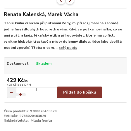
Renata Kalenská, Marek Vácha
Tahle kniha vznikala při putování Podyjím, při rozjímání na zahradě
jedné fary i dlouhých hovorech u vína. Když se potká novinářka, co se
umí ptát, a kněz, lékařský etik a přírodovědec, který má co říct,
vznikne hluboký, třaskavý a místy dojemný dialog. Něco jako dvojitá
osobní zpověď. Třeba o tom, ...
celý popis
Dostupnost
Skladem
429 Kč
/
ks
429 Kč
bez DPH
Přidat do košíku
Číslo produktu:
9788020463029
EAN kód:
9788020463029
Nakladatelství:
Mladá fronta