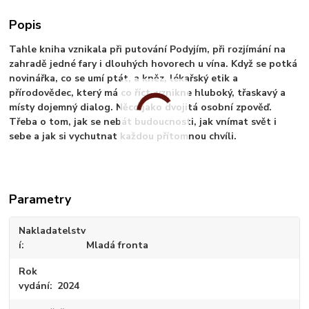
Popis
Tahle kniha vznikala při putování Podyjím, při rozjímání na
zahradě jedné fary i dlouhých hovorech u vína. Když se potká
novinářka, co se umí ptát, a kněz, lékařský etik a
přírodovědec, který má co říct, vznikne hluboký, třaskavý a
místy dojemný dialog. Něco jako dvojitá osobní zpověď.
Třeba o tom, jak se nebát budoucnosti, jak vnímat svět i
sebe a jak si vychutnat každou přítomnou chvíli.
Parametry
Nakladatelstv
í
Mladá fronta
Rok
vydání
2024