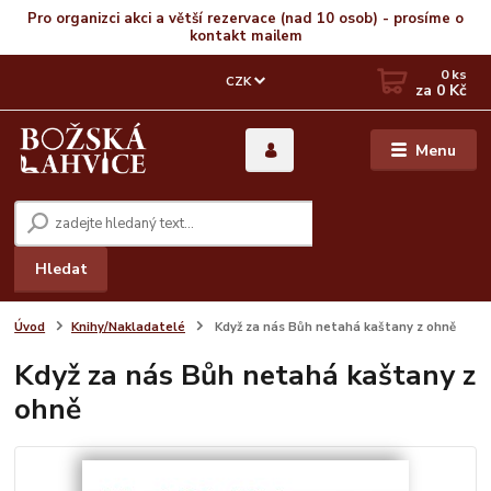
Pro organizci akci a větší rezervace (nad 10 osob) - prosíme o
kontakt mailem
0
ks
CZK
za
0 Kč
Menu
Hledat
Úvod
Knihy/Nakladatelé
Když za nás Bůh netahá kaštany z ohně
Když za nás Bůh netahá kaštany z
ohně