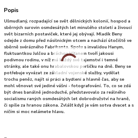
Popis
Ušmudlaný, rozpadající se svět dělnických kolonií, hospod a
sběrných surovin osmdesátých let minulého století a živoucí
svět bizarních postaviček, které jej obývají. Mladík Beny
odejde z domu před násilnickým otcem a nachází útočiště ve
sběrně svérázného Fabrikanta. Spolu s invalidou Hanym,
fluktuantkou Julčou a bráchou Víťanem tvoří jakousi
podivnou rodinu, v níž má každý své tajemství i temné
stránky, ale také onu hrabalovskou perličku na dně. Beny se
potřebuje vyvázat ze základní vojenské služby, vydělat
trochu peněz, najít si práci a bydlení a hlavně čas, aby se
mohl věnovat své jediné vášni - fotografování. To, co se zdá
být dnes banálně jednoduché, představovalo za reálného
socialismu raných osmdesátých let dobrodružství na hraně,
či spíše za hranou zákona. Zvlášť když je vám sotva dvacet a s
ničím si moc nelámete hlavu.