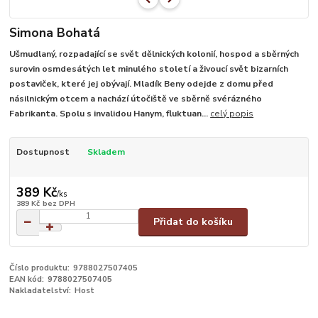
Simona Bohatá
Ušmudlaný, rozpadající se svět dělnických kolonií, hospod a sběrných
surovin osmdesátých let minulého století a živoucí svět bizarních
postaviček, které jej obývají. Mladík Beny odejde z domu před
násilnickým otcem a nachází útočiště ve sběrně svérázného
Fabrikanta. Spolu s invalidou Hanym, fluktuan...
celý popis
Dostupnost
Skladem
389 Kč
/
ks
389 Kč
bez DPH
Přidat do košíku
Číslo produktu:
9788027507405
EAN kód:
9788027507405
Nakladatelství:
Host