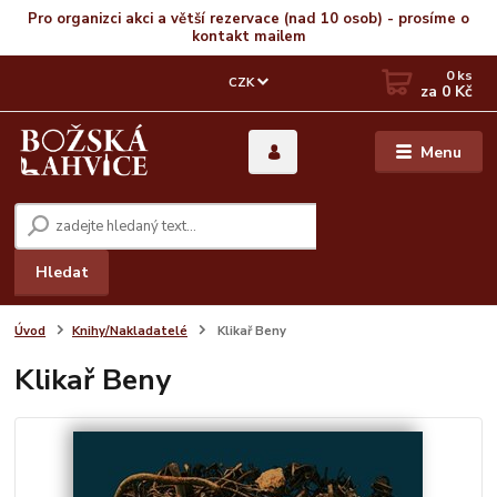
Pro organizci akci a větší rezervace (nad 10 osob) - prosíme o
kontakt mailem
0
ks
CZK
za
0 Kč
Menu
Hledat
Úvod
Knihy/Nakladatelé
Klikař Beny
Klikař Beny