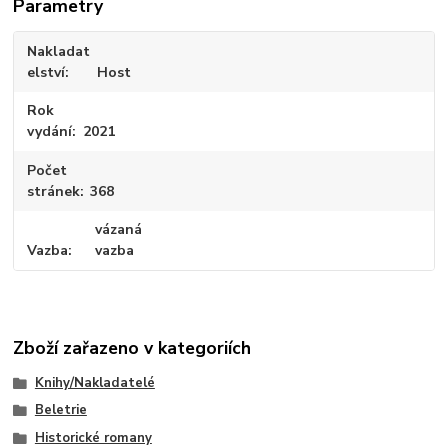
Parametry
Nakladat
elství
Host
Rok
vydání
2021
Počet
stránek
368
vázaná
Vazba
vazba
Zboží zařazeno v kategoriích
Knihy/Nakladatelé
Beletrie
Historické romany