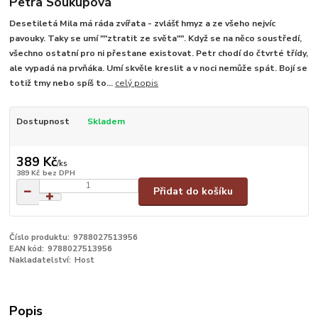
Petra Soukupová
Desetiletá Mila má ráda zvířata - zvlášť hmyz a ze všeho nejvíc
pavouky. Taky se umí ""ztratit ze světa"". Když se na něco soustředí,
všechno ostatní pro ni přestane existovat. Petr chodí do čtvrté třídy,
ale vypadá na prvňáka. Umí skvěle kreslit a v noci nemůže spát. Bojí se
totiž tmy nebo spíš to...
celý popis
Dostupnost
Skladem
389 Kč
/
ks
389 Kč
bez DPH
Přidat do košíku
Číslo produktu:
9788027513956
EAN kód:
9788027513956
Nakladatelství:
Host
Popis