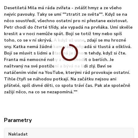
Desetiletá Mila má ráda zvířata - zvlášť hmyz a ze všeho
nejvíc pavouky. Taky se umí ""ztratit ze světa"". Když se na
něco soustředí, všechno ostatní pro ni přestane existovat.
Petr chodí do čtvrté třídy, ale vypadá na prvňáka. Umí skvěle
kreslit a v noci nemůže spát. Bojí se totiž tmy nebo spíš
toho, co se v ní skrývá. A když už usne, zdají se mu hrozné
sny. Katka nemá žádné kamarády, připadá si tlustá a ošklivá.
Bojí se mluvit s lidmi a šťastná je jenom tehdy, když si čte.
Franta má nemocné nohy a musí chodit o berlích. Je
naštvaný na své postižení a bývá na lidi zlý. Baví se
natáčením videí na YouTube, kterými rád provokuje ostatní.
Tihle čtyři se náhodou potkají. Na začátku nejsou ani
přátelé, spíš divné děti, co spolu tráví čas. Pak ale společně
zažijí něco, na co se nezapomíná.""
Parametry
Nakladat