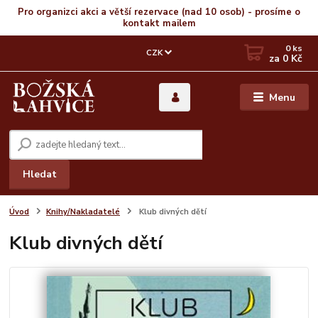
Pro organizci akci a větší rezervace (nad 10 osob) - prosíme o
kontakt mailem
0
ks
CZK
za
0 Kč
Menu
Hledat
Úvod
Knihy/Nakladatelé
Klub divných dětí
Klub divných dětí