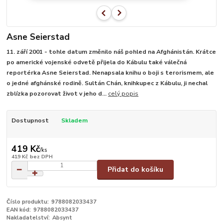
Asne Seierstad
11. září 2001 - tohle datum změnilo náš pohled na Afghánistán. Krátce
po americké vojenské odvetě přijela do Kábulu také válečná
reportérka Asne Seierstad. Nenapsala knihu o boji s terorismem, ale
o jedné afghánské rodině. Sultán Chán, knihkupec z Kábulu, ji nechal
zblízka pozorovat život v jeho d...
celý popis
Dostupnost
Skladem
419 Kč
/
ks
419 Kč
bez DPH
Přidat do košíku
Číslo produktu:
9788082033437
EAN kód:
9788082033437
Nakladatelství:
Absynt