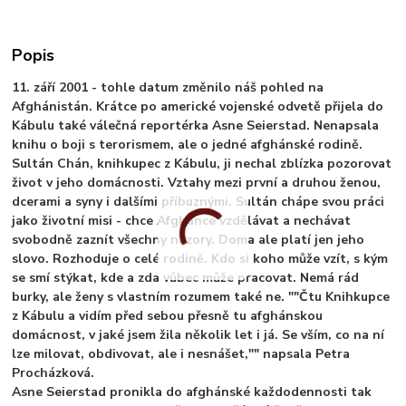
Popis
11. září 2001 - tohle datum změnilo náš pohled na
Afghánistán. Krátce po americké vojenské odvetě přijela do
Kábulu také válečná reportérka Asne Seierstad. Nenapsala
knihu o boji s terorismem, ale o jedné afghánské rodině.
Sultán Chán, knihkupec z Kábulu, ji nechal zblízka pozorovat
život v jeho domácnosti. Vztahy mezi první a druhou ženou,
dcerami a syny i dalšími příbuznými. Sultán chápe svou práci
jako životní misi - chce Afghánce vzdělávat a nechávat
svobodně zaznít všechny názory. Doma ale platí jen jeho
slovo. Rozhoduje o celé rodině. Kdo si koho může vzít, s kým
se smí stýkat, kde a zda vůbec může pracovat. Nemá rád
burky, ale ženy s vlastním rozumem také ne. ""Čtu Knihkupce
z Kábulu a vidím před sebou přesně tu afghánskou
domácnost, v jaké jsem žila několik let i já. Se vším, co na ní
lze milovat, obdivovat, ale i nesnášet,"" napsala Petra
Procházková.
Asne Seierstad pronikla do afghánské každodennosti tak