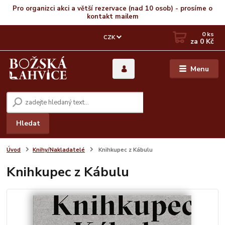
Pro organizci akci a větší rezervace (nad 10 osob) - prosíme o
kontakt mailem
0
ks
CZK
za
0 Kč
Menu
Hledat
Úvod
Knihy/Nakladatelé
Knihkupec z Kábulu
Knihkupec z Kábulu