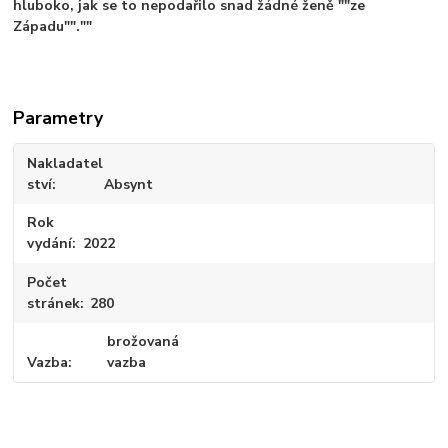
hluboko, jak se to nepodařilo snad žádné ženě ""ze
Západu"".""
Parametry
Nakladatel
ství
Absynt
Rok
vydání
2022
Počet
stránek
280
brožovaná
Vazba
vazba