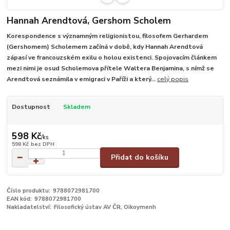
Hannah Arendtová, Gershom Scholem
Korespondence s významným religionistou, filosofem Gerhardem
(Gershomem) Scholemem začíná v době, kdy Hannah Arendtová
zápasí ve francouzském exilu o holou existenci. Spojovacím článkem
mezi nimi je osud Scholemova přítele Waltera Benjamina, s nímž se
Arendtová seznámila v emigraci v Paříži a který...
celý popis
Dostupnost
Skladem
598 Kč
/
ks
598 Kč
bez DPH
Přidat do košíku
Číslo produktu:
9788072981700
EAN kód:
9788072981700
Nakladatelství:
Filosofický ústav AV ČR, Oikoymenh