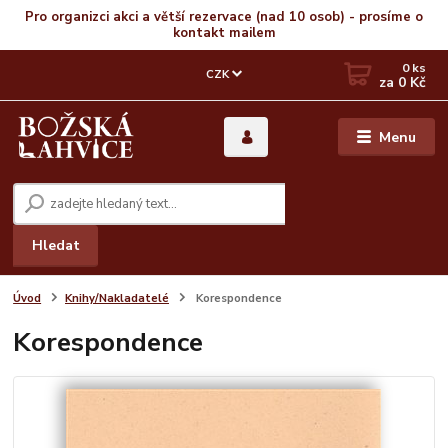
Pro organizci akci a větší rezervace (nad 10 osob) - prosíme o
kontakt mailem
0
ks
CZK
za
0 Kč
Menu
Hledat
Úvod
Knihy/Nakladatelé
Korespondence
Korespondence