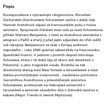
Popis
Korespondence s významným religionistou, filosofem
Gerhardem (Gershomem) Scholemem začíná v době, kdy
Hannah Arendtová zápasí ve francouzském exilu o holou
existenci. Spojovacím článkem mezi nimi je osud Scholemova
přítele Waltera Benjamina, s nímž se Arendtová seznámila v
emigraci v Paříži a který jí před jejím odjezdem do USA svěřil
své rukopisy. Benjaminovi se však z Evropy uniknout
nepodařilo - roku 1940 spáchal sebevraždu na francouzsko-
španělské hranici. V jednom z prvních dopisů informuje
Scholema, který v té době žije už skoro dvě desetiletí v
Palestině, o jeho tragickém osudu. Rozbíhá se tak
dlouholetý dialog mezi New Yorkem a Jeruzalémem a mezi
dvěma protichůdnými osobnostmi - nezávislou politickou
teoretičkou Arendtovou a přesvědčeným sionistou
Scholemem, profesorem na Hebrejské univerzitě v
Jeruzalémě a autorem zásadního díla o židovské mystice a
kabale (Major Trends in Jewish Mysticism).