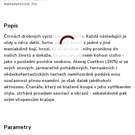
Nakladatelství:
Fra
Popis
Čtrnáct drobných vycizelovaných próz. Každá následující je
vždy o něco delší. Sotva patrný detail z jedné v jiné
maniakálně bují, hrozí, že ze stránek knihy pronikne do
našich životů a dokáže, že jsou jen zápisem kohosi cizího -
jako v poslední povídce souboru. Alexej Cvetkov (1975) si ve
svých snových, jarmarečně pohádkových, fantaskních i
vědeckofantastických textech nemilosrdně podává svou
současnost plnou osamění, je však dalek jakéhokoli
aktivismu. Čtenáře, který se blaženě koupe v jeho vytříbeném
stylu, strhává proudem asociací a obrazů - sebevědomě pak
svým utopencům kraluje.
Parametry