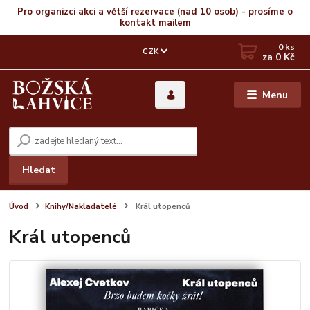
Pro organizci akci a větší rezervace (nad 10 osob) - prosíme o
kontakt mailem
0
ks
CZK
za
0 Kč
Menu
Hledat
Úvod
Knihy/Nakladatelé
Král utopenců
Král utopenců