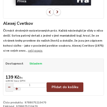
Alexej Cvetkov
Čtrnáct drobných vycizelovaných próz. Každá následující je vždy o něco
delší. Sotva patrný detail z jedné v jiné maniakálně bují, hrozí, že ze
stránek knihy pronikne do našich životů a dokáže, že jsou jen zápisem
kohosi cizího - jako v poslední povídce souboru. Alexej Cvetkov (1975)
si ve svých snov...
celý popis
Dostupnost
Skladem
139 Kč
/
ks
139 Kč
bez DPH
Přidat do košíku
Číslo produktu:
9788075210470
EAN kód:
9788075210470