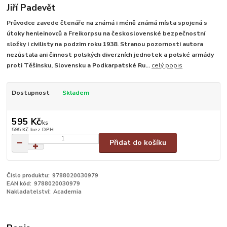
Jiří Padevět
Průvodce zavede čtenáře na známá i méně známá místa spojená s
útoky henleinovců a Freikorpsu na československé bezpečnostní
složky i civilisty na podzim roku 1938. Stranou pozornosti autora
nezůstala ani činnost polských diverzních jednotek a polské armády
proti Těšínsku, Slovensku a Podkarpatské Ru...
celý popis
Dostupnost
Skladem
595 Kč
/
ks
595 Kč
bez DPH
Přidat do košíku
Číslo produktu:
9788020030979
EAN kód:
9788020030979
Nakladatelství:
Academia