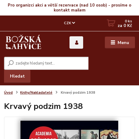
Pro organizci akci a větší rezervace (nad 10 osob) - prosíme o
kontakt mailem
0
ks
CZK
za
0 Kč
Menu
Hledat
Úvod
Knihy/Nakladatelé
Krvavý podzim 1938
Krvavý podzim 1938