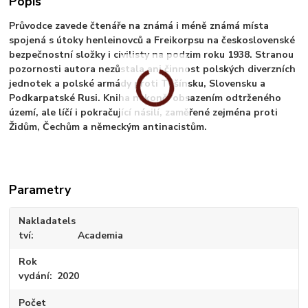
Popis
Průvodce zavede čtenáře na známá i méně známá místa
spojená s útoky henleinovců a Freikorpsu na československé
bezpečnostní složky i civilisty na podzim roku 1938. Stranou
pozornosti autora nezůstala ani činnost polských diverzních
jednotek a polské armády proti Těšínsku, Slovensku a
Podkarpatské Rusi. Kniha nekončí obsazením odtrženého
území, ale líčí i pokračující násilí, zaměřené zejména proti
Židům, Čechům a německým antinacistům.
Parametry
Nakladatels
tví
Academia
Rok
vydání
2020
Počet