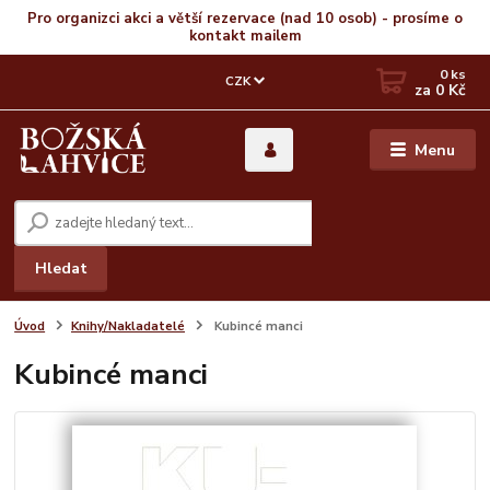
Pro organizci akci a větší rezervace (nad 10 osob) - prosíme o
kontakt mailem
0
ks
CZK
za
0 Kč
Menu
Hledat
Úvod
Knihy/Nakladatelé
Kubincé manci
Kubincé manci