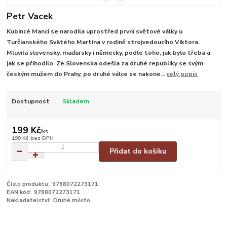
Petr Vacek
Kubincé Manci se narodila uprostřed první světové války u
Turčianského Svätého Martina v rodině strojvedoucího Viktora.
Mluvila slovensky, maďarsky i německy, podle toho, jak bylo třeba a
jak se přihodilo. Ze Slovenska odešla za druhé republiky se svým
českým mužem do Prahy, po druhé válce se nakone...
celý popis
Dostupnost
Skladem
199 Kč
/
ks
199 Kč
bez DPH
Přidat do košíku
Číslo produktu:
9788072273171
EAN kód:
9788072273171
Nakladatelství:
Druhé město