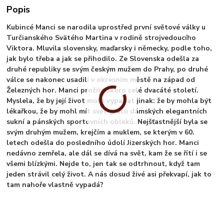
Popis
Kubincé Manci se narodila uprostřed první světové války u
Turčianského Svätého Martina v rodině strojvedoucího
Viktora. Mluvila slovensky, maďarsky i německy, podle toho,
jak bylo třeba a jak se přihodilo. Ze Slovenska odešla za
druhé republiky se svým českým mužem do Prahy, po druhé
válce se nakonec usadili v okresním městě na západ od
Železných hor. Manci prožila skoro celé dvacáté století.
Myslela, že by její život mohl vypadat jinak: že by mohla být
lékařkou, že by mohl mít svět grácii dámských elegantních
sukní a pánských sportovních obleků. Nejšťastnější byla se
svým druhým mužem, krejčím a muklem, se kterým v 60.
letech odešla do posledního údolí Jizerských hor. Manci
nedávno zemřela, ale dál se dívá na svět, kam že se řítí i se
všemi blízkými. Nejde to, jen tak se odtrhnout, když tam
jeden strávil celý život. A nás dosud živé asi překvapí, jak to
tam nahoře vlastně vypadá?