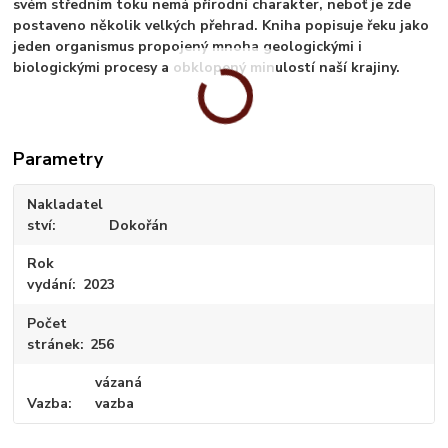
svém středním toku nemá přírodní charakter, neboť je zde
postaveno několik velkých přehrad. Kniha popisuje řeku jako
jeden organismus propojený mnoha geologickými i
biologickými procesy a obklopený minulostí naší krajiny.
Parametry
Nakladatel
ství
Dokořán
Rok
vydání
2023
Počet
stránek
256
vázaná
Vazba
vazba