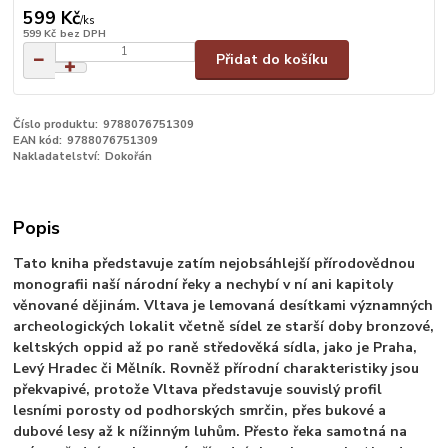
599 Kč
/
ks
599 Kč
bez DPH
Přidat do košíku
Číslo produktu:
9788076751309
EAN kód:
9788076751309
Nakladatelství:
Dokořán
Popis
Tato kniha představuje zatím nejobsáhlejší přírodovědnou
monografii naší národní řeky a nechybí v ní ani kapitoly
věnované dějinám. Vltava je lemovaná desítkami významných
archeologických lokalit včetně sídel ze starší doby bronzové,
keltských oppid až po raně středověká sídla, jako je Praha,
Levý Hradec či Mělník. Rovněž přírodní charakteristiky jsou
překvapivé, protože Vltava představuje souvislý profil
lesními porosty od podhorských smrčin, přes bukové a
dubové lesy až k nížinným luhům. Přesto řeka samotná na