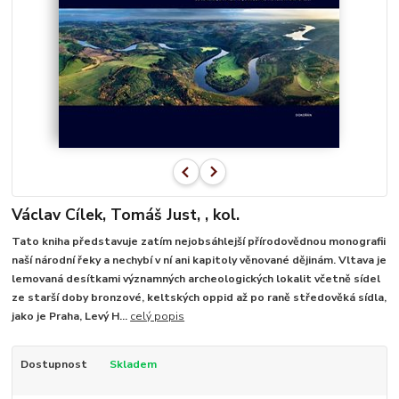
Václav Cílek, Tomáš Just, , kol.
Tato kniha představuje zatím nejobsáhlejší přírodovědnou monografii
naší národní řeky a nechybí v ní ani kapitoly věnované dějinám. Vltava je
lemovaná desítkami významných archeologických lokalit včetně sídel
ze starší doby bronzové, keltských oppid až po raně středověká sídla,
jako je Praha, Levý H...
celý popis
Dostupnost
Skladem