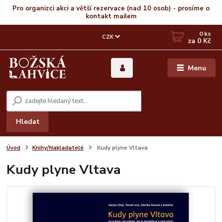
Pro organizci akci a větší rezervace (nad 10 osob) - prosíme o
kontakt mailem
0
ks
CZK
za
0 Kč
Menu
Hledat
Úvod
Knihy/Nakladatelé
Kudy plyne Vltava
Kudy plyne Vltava