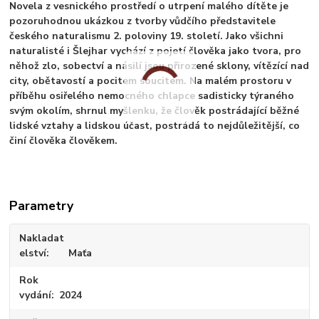
Novela z vesnického prostředí o utrpení malého dítěte je
pozoruhodnou ukázkou z tvorby vůdčího představitele
českého naturalismu 2. poloviny 19. století. Jako všichni
naturalisté i Šlejhar vychází z pojetí člověka jako tvora, pro
něhož zlo, sobectví a násilí jsou přirozené sklony, vítězící nad
city, obětavostí a pocitem soucitem. Na malém prostoru v
příběhu osiřelého nemocného chlapce sadisticky týraného
svým okolím, shrnul myšlenku, že člověk postrádající běžné
lidské vztahy a lidskou účast, postrádá to nejdůležitější, co
činí člověka člověkem.
Parametry
Nakladat
elství
Maťa
Rok
vydání
2024