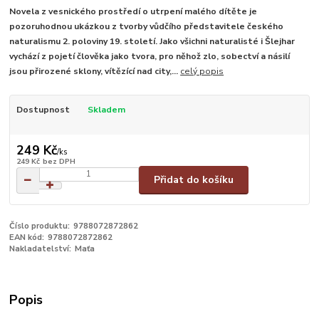
Novela z vesnického prostředí o utrpení malého dítěte je
pozoruhodnou ukázkou z tvorby vůdčího představitele českého
naturalismu 2. poloviny 19. století. Jako všichni naturalisté i Šlejhar
vychází z pojetí člověka jako tvora, pro něhož zlo, sobectví a násilí
jsou přirozené sklony, vítězící nad city,...
celý popis
Dostupnost
Skladem
249 Kč
/
ks
249 Kč
bez DPH
Přidat do košíku
Číslo produktu:
9788072872862
EAN kód:
9788072872862
Nakladatelství:
Maťa
Popis