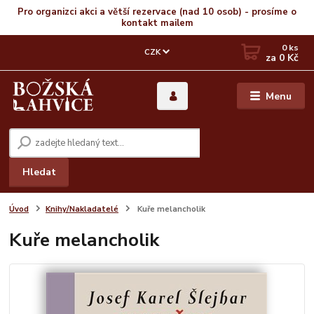
Pro organizci akci a větší rezervace (nad 10 osob) - prosíme o
kontakt mailem
0
ks
CZK
za
0 Kč
Menu
Hledat
Úvod
Knihy/Nakladatelé
Kuře melancholik
Kuře melancholik