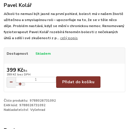
Pavel Kolář
Ačkoli to nemusí být jasné na první pohled, bolest má v našem životě
užitečnou a smysluplnou roli – upozorňuje na to, že se v těle něco
děje. Problém nastává, když se mění v chronickou nemoc. Renomovaný
fyzioterapeut Pavel Kolář rozebírá fenomén bolesti z nečekaných
úhlů a sdílí i své zkušenosti z p...
celý popis
Dostupnost
Skladem
399 Kč
/
ks
399 Kč
bez DPH
Přidat do košíku
Číslo produktu:
9788026731092
EAN kód:
9788026731092
Nakladatelství:
Vyšehrad