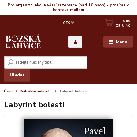
Pro organizci akci a větší rezervace (nad 10 osob) - prosíme o
kontakt mailem
0
ks
CZK
za
0 Kč
Menu
Hledat
Úvod
Knihy/Nakladatelé
Labyrint bolesti
Labyrint bolesti