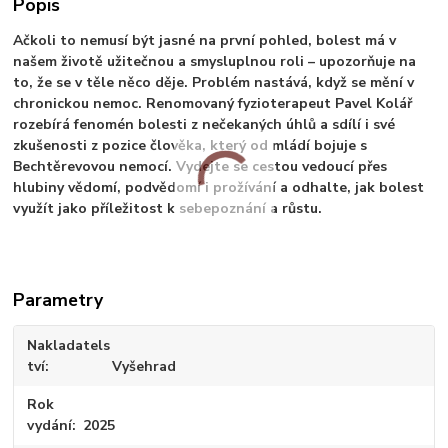
Popis
Ačkoli to nemusí být jasné na první pohled, bolest má v
našem životě užitečnou a smysluplnou roli – upozorňuje na
to, že se v těle něco děje. Problém nastává, když se mění v
chronickou nemoc. Renomovaný fyzioterapeut Pavel Kolář
rozebírá fenomén bolesti z nečekaných úhlů a sdílí i své
zkušenosti z pozice člověka, který od mládí bojuje s
Bechtěrevovou nemocí. Vydejte se cestou vedoucí přes
hlubiny vědomí, podvědomí i prožívání a odhalte, jak bolest
využít jako příležitost k sebepoznání a růstu.
Parametry
Nakladatels
tví
Vyšehrad
Rok
vydání
2025