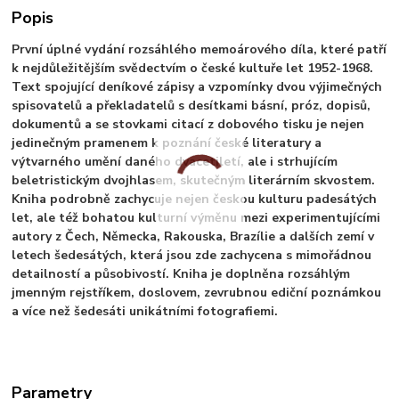
Popis
První úplné vydání rozsáhlého memoárového díla, které patří
k nejdůležitějším svědectvím o české kultuře let 1952-1968.
Text spojující deníkové zápisy a vzpomínky dvou výjimečných
spisovatelů a překladatelů s desítkami básní, próz, dopisů,
dokumentů a se stovkami citací z dobového tisku je nejen
jedinečným pramenem k poznání české literatury a
výtvarného umění daného dvacetiletí, ale i strhujícím
beletristickým dvojhlasem, skutečným literárním skvostem.
Kniha podrobně zachycuje nejen českou kulturu padesátých
let, ale též bohatou kulturní výměnu mezi experimentujícími
autory z Čech, Německa, Rakouska, Brazílie a dalších zemí v
letech šedesátých, která jsou zde zachycena s mimořádnou
detailností a působivostí. Kniha je doplněna rozsáhlým
jmenným rejstříkem, doslovem, zevrubnou ediční poznámkou
a více než šedesáti unikátními fotografiemi.
Parametry