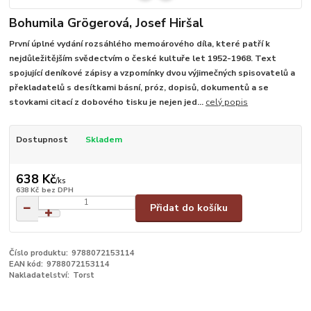
Bohumila Grögerová, Josef Hiršal
První úplné vydání rozsáhlého memoárového díla, které patří k
nejdůležitějším svědectvím o české kultuře let 1952-1968. Text
spojující deníkové zápisy a vzpomínky dvou výjimečných spisovatelů a
překladatelů s desítkami básní, próz, dopisů, dokumentů a se
stovkami citací z dobového tisku je nejen jed...
celý popis
Dostupnost
Skladem
638 Kč
/
ks
638 Kč
bez DPH
Přidat do košíku
Číslo produktu:
9788072153114
EAN kód:
9788072153114
Nakladatelství:
Torst