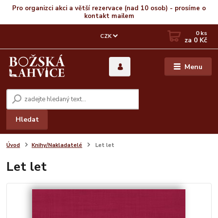
Pro organizci akci a větší rezervace (nad 10 osob) - prosíme o
kontakt mailem
0
ks
CZK
za
0 Kč
Menu
Hledat
Úvod
Knihy/Nakladatelé
Let let
Let let