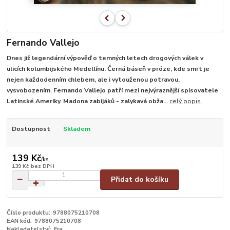
Fernando Vallejo
Dnes již legendární výpověď o temných letech drogových válek v
ulicích kolumbijského Medellínu. Černá báseň v próze, kde smrt je
nejen každodenním chlebem, ale i vytouženou potravou,
vysvobozením. Fernando Vallejo patří mezi nejvýraznější spisovatele
Latinské Ameriky. Madona zabijáků - zalykavá obža...
celý popis
Dostupnost
Skladem
139 Kč
/
ks
139 Kč
bez DPH
Přidat do košíku
Číslo produktu:
9788075210708
EAN kód:
9788075210708
Nakladatelství:
Fra