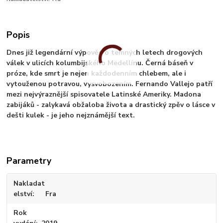
Popis
Dnes již legendární výpověď o temných letech drogových
válek v ulicích kolumbijského Medellínu. Černá báseň v
próze, kde smrt je nejen každodenním chlebem, ale i
vytouženou potravou, vysvobozením. Fernando Vallejo patří
mezi nejvýraznější spisovatele Latinské Ameriky. Madona
zabijáků - zalykavá obžaloba života a drastický zpěv o lásce v
dešti kulek - je jeho nejznámější text.
Parametry
Nakladat
elství
Fra
Rok