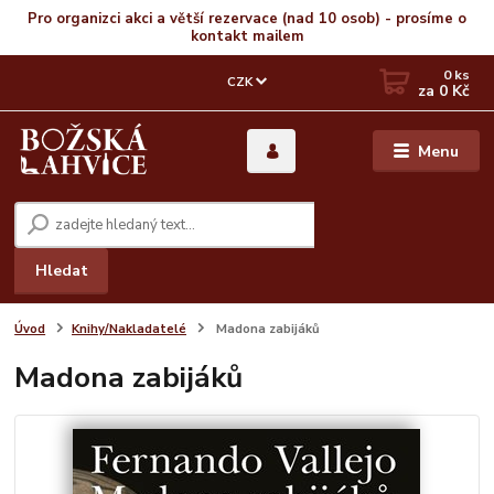
Pro organizci akci a větší rezervace (nad 10 osob) - prosíme o
kontakt mailem
0
ks
CZK
za
0 Kč
Menu
Hledat
Úvod
Knihy/Nakladatelé
Madona zabijáků
Madona zabijáků