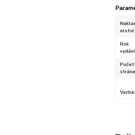
Param
Nakla
elství
Rok
vydání
Počet
strán
Vazba