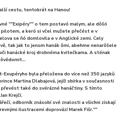
alší cestu, tentokrát na Hanou!
lavné ""Exipéry"" o tem postavó malym, ale dôšó
ilotem, a keró si včel mužete přečést e v
elova se ňó domlovila e v Anglické zemi. Cely
evě, tak jak to jenom hanák ômi, abehme nenarôšele
ivči hanácké kroj drobnéma kvitečkama. A sténak
e ôvědomit…
t-Exupéryho byla přeložena do více než 350 jazyků
prince Martina Dlabajová, jejíž sbírka v současnosti
ěh převést také do svérázné hanáčtiny. S tímto
an Krejčí.
řečí, odborník znásobí své znalosti a všichni získají
revnými ilustracemi doprovází Marek Fišr.""