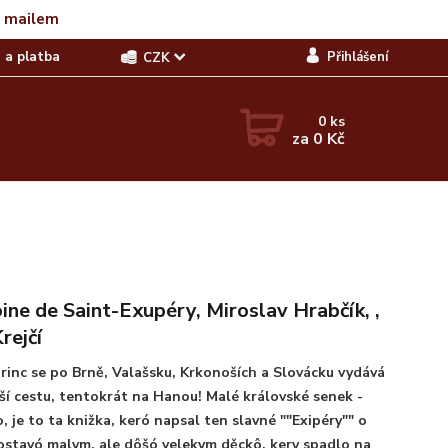
t mailem
 a platba
Přihlášení
CZK
0
ks
za
0 Kč
ine de Saint-Exupéry, Miroslav Hrabčík, ,
rejčí
rinc se po Brně, Valašsku, Krkonoších a Slovácku vydává
ší cestu, tentokrát na Hanou! Malé královské senek -
o, je to ta knižka, keró napsal ten slavné ""Exipéry"" o
stavó malym, ale dôšó velekym děckô, kery spadlo na