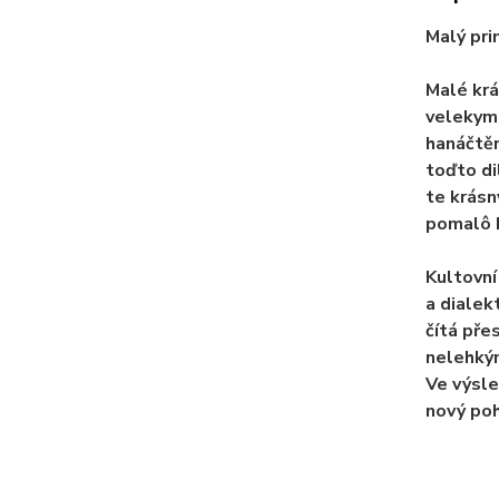
Malý pri
Malé krá
velekym 
hanáčtěn
toďto di
te krásn
pomalô b
Kultovní
a dialek
čítá pře
nelehkým
Ve výsle
nový poh