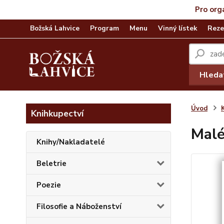
Pro org
Božská Lahvice
Program
Menu
Vinný lístek
Reze
Hleda
Úvod
Knihkupectví
Malé
Knihy/Nakladatelé
Beletrie
Poezie
Filosofie a Náboženství