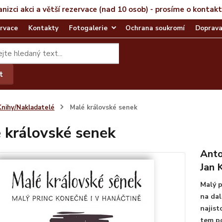
anizci akci a větší rezervace (nad 10 osob) - prosíme o kontak
rvace
Kontakty
Fotogalerie
Ochrana soukromí
Doprava
t
Knihy/Nakladatelé
Malé královské senek
 královské senek
Anto
Jan K
Malý p
na dal
najist
tem po