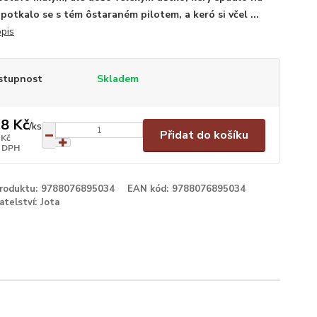
potkalo se s tém ôstaraném pilotem, a keró si včel ...
opis
stupnost
Skladem
8 Kč
/
ks
Přidat do košíku
 Kč
 DPH
produktu:
9788076895034
EAN kód:
9788076895034
atelství:
Jota