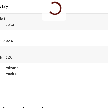
etry
dat
Jota
2024
ek
120
vázaná
vazba