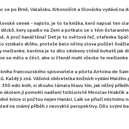
nc se po Brně, Valašsku, Krkonoších a Slovácku vydává na d
lovské senek - najisto, je to ta knižka, keró napsal ten s
děckô, kery spadlo na Zem a potkalo se s tém ôstaraném p
ě. A proč hanáčtěna? Deť je to světová řeč, stařenka Spáč
lo vznikalo dlôho, protože belo nôtny slova poôžet ôvážl
y mešlenke, keréma je to dilo zdobeny sténě bohatě jak d
e se mělo e čést, abe si čtenář muhl všecke te mešlenk
 kniha francouzského spisovatele a pilota Antoina de Sain
tů. Každý ji zná. Vášnivá sběratelka knižních vydání Malého 
s 350 edic knih, si dlouho lámala hlavu tím, jak něžný příb
 úkolem jí pomohli nadšení folkloristé Miroslav Hrabčík a J
dné knize si počtou nejen Hanáci. Laik se přiučí místnímu ná
led na známý příběh z nezvyklé perspektivy. Dílo svými ba