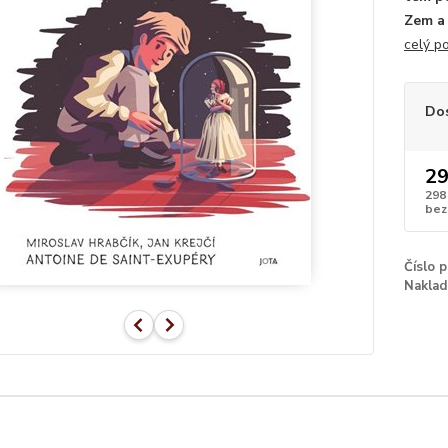
Zem a 
celý p
Do
29
298
bez
Číslo 
Naklad