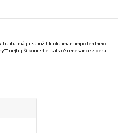
v titulu, má posloužit k oklamání impotentního
ny"" nejlepší komedie italské renesance z pera