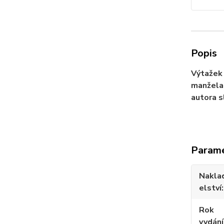
Popis
Výtažek 
manžela 
autora s
Param
Nakla
elství
Rok
vydání