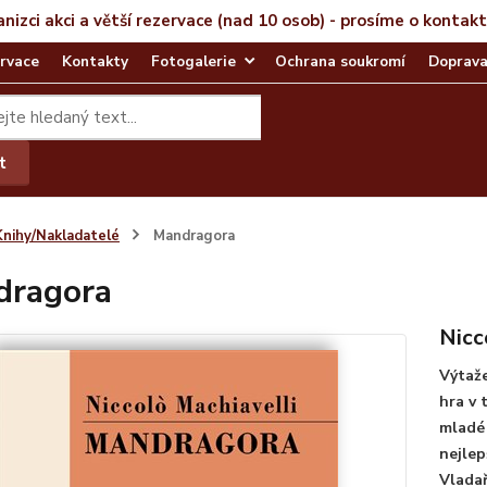
anizci akci a větší rezervace (nad 10 osob) - prosíme o kontak
rvace
Kontakty
Fotogalerie
Ochrana soukromí
Doprava
t
Knihy/Nakladatelé
Mandragora
dragora
Nicc
Výtaže
hra v 
mladé 
nejlep
Vladař