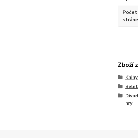
Počet
strán
Zboží 
Knihy
Belet
Divad
hry