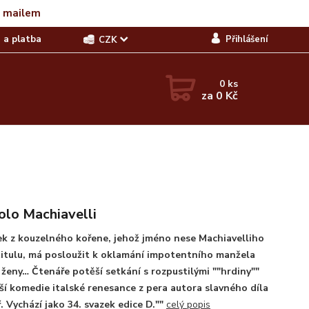
t mailem
 a platba
Přihlášení
CZK
0
ks
za
0 Kč
olo Machiavelli
k z kouzelného kořene, jehož jméno nese Machiavelliho
titulu, má posloužit k oklamání impotentního manžela
ženy… Čtenáře potěší setkání s rozpustilými ""hrdiny""
ší komedie italské renesance z pera autora slavného díla
. Vychází jako 34. svazek edice D.""
celý popis