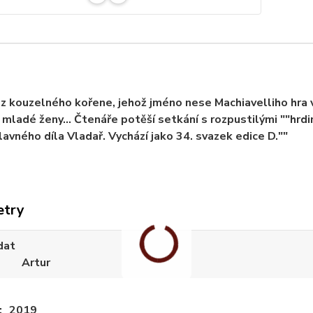
z kouzelného kořene, jehož jméno nese Machiavelliho hra 
mladé ženy… Čtenáře potěší setkání s rozpustilými ""hrdi
lavného díla Vladař. Vychází jako 34. svazek edice D.""
etry
dat
Artur
2019