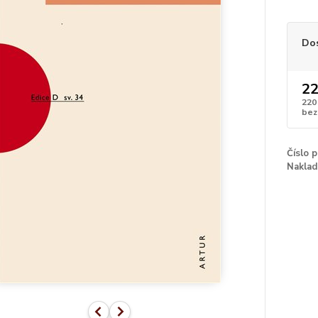
Do
22
220
bez
Číslo 
Naklad