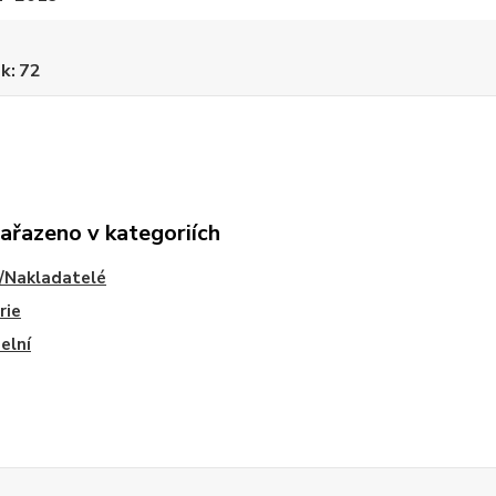
ek
72
zařazeno v kategoriích
/Nakladatelé
rie
elní