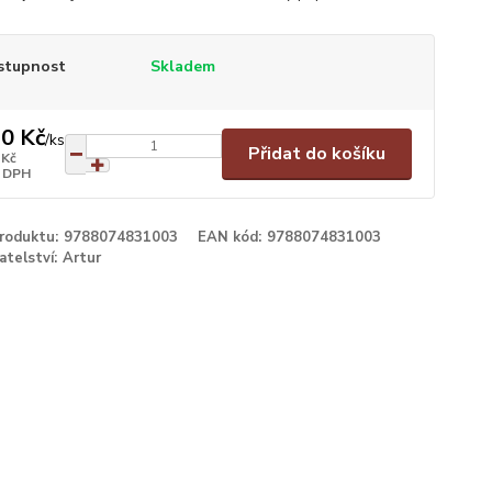
stupnost
Skladem
0 Kč
/
ks
Přidat do košíku
 Kč
 DPH
produktu:
9788074831003
EAN kód:
9788074831003
atelství:
Artur