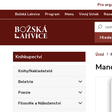
Pro org
Božská Lahvice
Program
Menu
Vinný lístek
Reze
Hleda
Úvod
Knihkupectví
Man
Knihy/Nakladatelé
Beletrie
Poezie
Filosofie a Náboženství