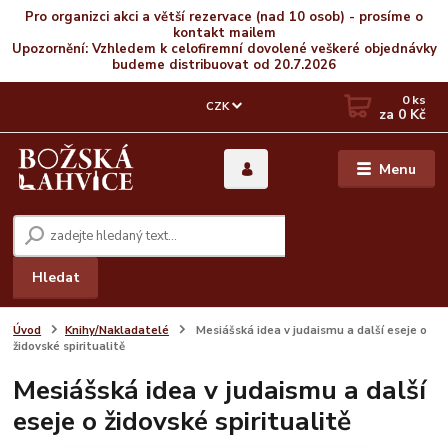
Pro organizci akci a větší rezervace (nad 10 osob) - prosíme o
kontakt mailem
Upozornění: Vzhledem k celofiremní dovolené veškeré objednávky
budeme distribuovat od 20.7.2026
0
ks
CZK
za
0 Kč
Menu
Hledat
Úvod
Knihy/Nakladatelé
Mesiášská idea v judaismu a další eseje o
židovské spiritualitě
Mesiášská idea v judaismu a další
eseje o židovské spiritualitě