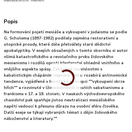
Nakladatelství:
Malvern
Popis
Na formování pojetí mesiáše a vykoupení v judaismu se podle
G. Scholema (1897-1982) podílely zejména restorativní a
utopické proudy, které dále přetvářely staré dědictví
apokalyptiky. V esejích obsažených v tomto sborníku si autor
všímá katastrofického a revolučního prvku židovského
mesianismu i rozdílů oproti křesťanství ohledně vnitřního a
vnějšího aspektu spásy. Zabývá se souvislostmi s
kabalistickým chápáním nápravy světa: rozebírá antinomické
tendence, vyjádřené v heretické koncepci ""vykoupení skrze
hřích"" a rozvinuté v lžimesiášských hnutích sabatianismu a
frankismu v 17. a 18. století. V naukách východoevropského
chasidství pak spatřuje jistou neutralizaci mesiášského
napětí vedoucí k přesunu důrazu na osobní sféru člověka.
Další eseje se týkají vybraných témat z dějin židovského
náboženství a literatury.""