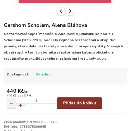
Gershom Scholem, Alena Bláhová
Na formování pojetí mesiáše a vykoupení v judaismu se podle G.
Scholema (1897-1982) podílely zejména restorativní a utopické
proudy, které dále přetvářely staré dědictví apokalyptiky. V esejích
obsažených v tomto sborníku si autor všímá katastrofického a
revolučního prvku židovského mesianismu i roz...
celý popis
Dostupnost
Skladem
440 Kč
/
ks
440 Kč
bez DPH
Přidat do košíku
Číslo produktu:
9788075300645
EAN kód:
9788075300645