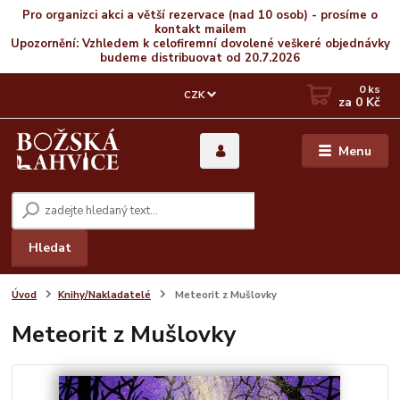
Pro organizci akci a větší rezervace (nad 10 osob) - prosíme o
kontakt mailem
Upozornění: Vzhledem k celofiremní dovolené veškeré objednávky
budeme distribuovat od 20.7.2026
0
ks
CZK
za
0 Kč
Menu
Hledat
Úvod
Knihy/Nakladatelé
Meteorit z Mušlovky
Meteorit z Mušlovky