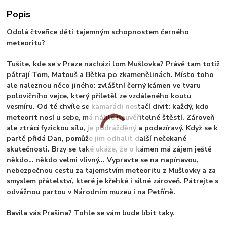
Popis
Odolá čtveřice dětí tajemným schopnostem černého
meteoritu?
Tušíte, kde se v Praze nachází lom Mušlovka? Právě tam totiž
pátrají Tom, Matouš a Bětka po zkamenělinách. Místo toho
ale naleznou něco jiného: zvláštní černý kámen ve tvaru
polovičního vejce, který přiletěl ze vzdáleného koutu
vesmíru. Od té chvíle se kamarádi nestačí divit: každý, kdo
meteorit nosí u sebe, má náhle neuvěřitelné štěstí. Zároveň
ale ztrácí fyzickou sílu, je podrážděný a podezíravý. Když se k
partě přidá Dan, pomůže jim odhalit další nečekané
skutečnosti. Brzy se také ukáže, že o kámen má zájem ještě
někdo… někdo velmi vlivný... Vypravte se na napínavou,
nebezpečnou cestu za tajemstvím meteoritu z Mušlovky a za
smyslem přátelství, které je křehké i silné zároveň. Pátrejte s
odvážnou partou v Národním muzeu i na Petříně.
Bavila vás Prašina? Tohle se vám bude líbit taky.