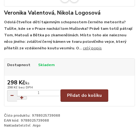
Veronika Valentová, Nikola Logosová
Odolá čtveřice dětí tajemným schopnostem černého meteoritu?
Tušíte, kde se v Praze nachází lom Mušlovka? Právě tam totiž pátrají
Tom, Matouš a Bětka po zkamenělinách. Místo toho ale naleznou
něco jiného: zvláštní černý kámen ve tvaru polovičního vejce, který
přiletěl ze vzdáleného koutu vesmíru. O...
celý popis
Dostupnost
Skladem
298 Kč
/
ks
298 Kč
bez DPH
Přidat do košíku
Číslo produktu:
9788025739068
EAN kód:
9788025739068
Nakladatelství:
Argo