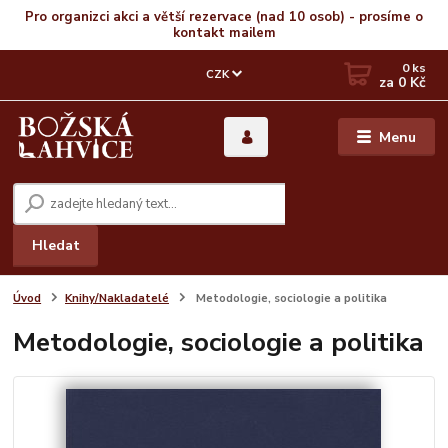
Pro organizci akci a větší rezervace (nad 10 osob) - prosíme o
kontakt mailem
0
ks
CZK
za
0 Kč
Menu
Hledat
Úvod
Knihy/Nakladatelé
Metodologie, sociologie a politika
Metodologie, sociologie a politika