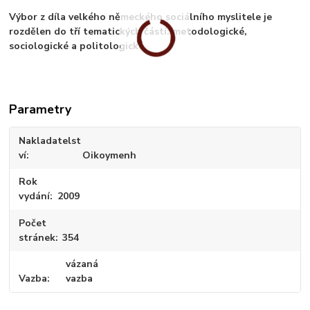
Výbor z díla velkého německého sociálního myslitele je
rozdělen do tří tematických částí: metodologické,
sociologické a politologické.
Parametry
Nakladatelst
ví
Oikoymenh
Rok
vydání
2009
Počet
stránek
354
vázaná
Vazba
vazba