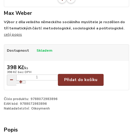
Max Weber
Výbor z díla velkého německého sociálního myslitele je rozdělen do
tří tematických částí: metodologické, sociologické a politologické.
celý popis
Dostupnost
Skladem
398 Kč
/
ks
398 Kč
bez DPH
Přidat do košíku
Číslo produktu:
9788072983896
EAN kód:
9788072983896
Nakladatelství:
Oikoymenh
Popis