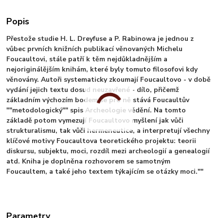
Popis
Přestože studie H. L. Dreyfuse a P. Rabinowa je jednou z
vůbec prvních knižních publikací věnovaných Michelu
Foucaultovi, stále patří k těm nejdůkladnějším a
nejoriginálějším knihám, které byly tomuto filosofovi kdy
věnovány. Autoři systematicky zkoumají Foucaultovo - v době
vydání jejich textu dosud neuzavřené - dílo, přičemž
základním výchozím bodem se pro ně stává Foucaultův
""metodologický"" spis Archeologie vědění. Na tomto
základě potom vymezují Foucaultovo myšlení jak vůči
strukturalismu, tak vůči hermeneutice, a interpretují všechny
klíčové motivy Foucaultova teoretického projektu: teorii
diskursu, subjektu, moci, rozdíl mezi archeologií a genealogií
atd. Kniha je doplněna rozhovorem se samotným
Foucaultem, a také jeho textem týkajícím se otázky moci.""
Parametry