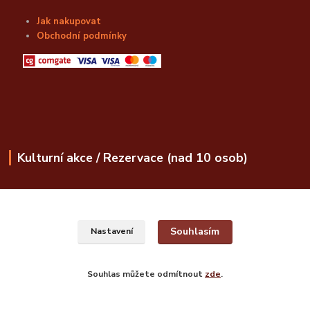
Jak nakupovat
Obchodní podmínky
Kulturní akce / Rezervace (nad 10 osob)
obchod@bozskalahvice.cz
Souhlasím
Nastavení
Souhlas můžete odmítnout
zde
.
© Božská Lahvice s.r.o.