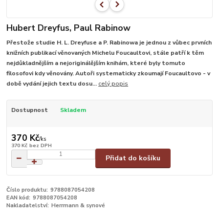
Hubert Dreyfus, Paul Rabinow
Přestože studie H. L. Dreyfuse a P. Rabinowa je jednou z vůbec prvních
knižních publikací věnovaných Michelu Foucaultovi, stále patří k těm
nejdůkladnějším a nejoriginálějším knihám, které byly tomuto
filosofovi kdy věnovány. Autoři systematicky zkoumají Foucaultovo - v
době vydání jejich textu dosu...
celý popis
Dostupnost
Skladem
370 Kč
/
ks
370 Kč
bez DPH
Přidat do košíku
Číslo produktu:
9788087054208
EAN kód:
9788087054208
Nakladatelství:
Herrmann & synové