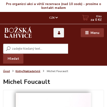
Pro organizci akci a větší rezervace (nad 10 osob) - prosíme o
kontakt mailem
0
ks
CZK
za
0 Kč
Menu
Hledat
Úvod
Knihy/Nakladatelé
Michel Foucault
Michel Foucault