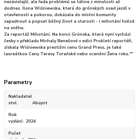
nezávislejší, ale řada problémů se táhne z minulosti až
dodnes. Ilona Wiśniewska, která do grónských osad jezdí s
otevřeností a pokorou, dokázala do místní komunity
zapadnout a popsat běžný život a starosti - i mihotání hvězd
na sněhu.
Za reportáž Mihotání. Na konci Grónska, která nyní vychází
česky v překladu Michaly Benešové v edici Prokletí reportéři,
získala Wiśniewska prestižní cenu Grand Press, je také
laureátkou Ceny Teresy Torańské nebo ocenění Žena roku.""
Parametry
Nakladatel
ství
Absynt
Rok
vydání
2024
Počet