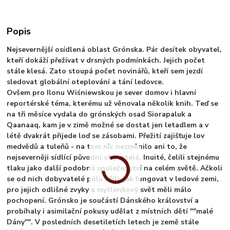
Popis
Nejsevernější osídlená oblast Grónska. Pár desítek obyvatel,
kteří dokáží přežívat v drsných podmínkách. Jejich počet
stále klesá. Zato stoupá počet novinářů, kteří sem jezdí
sledovat globální oteplování a tání ledovce.
Ovšem pro Ilonu Wiśniewskou je sever domov i hlavní
reportérské téma, kterému už věnovala několik knih. Teď se
na tři měsíce vydala do grónských osad Siorapaluk a
Qaanaaq, kam je v zimě možné se dostat jen letadlem a v
létě dvakrát přijede loď se zásobami. Přežití zajišťuje lov
medvědů a tuleňů - na tom nic nezměnilo ani to, že
nejseverněji sídlící původní obyvatelé, Inuité, čelili stejnému
tlaku jako další podobná společenství na celém světě. Ačkoli
se od nich dobyvatelé pólu učili, jak fungovat v ledové zemi,
pro jejich odlišné zvyky a myšlenkový svět měli málo
pochopení. Grónsko je součástí Dánského království a
probíhaly i asimilační pokusy udělat z místních dětí ""malé
Dány"". V posledních desetiletích letech je země stále