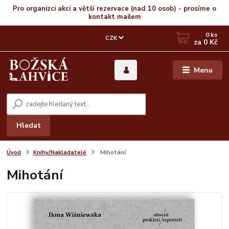
Pro organizci akci a větší rezervace (nad 10 osob) - prosíme o
kontakt mailem
0
ks
CZK
za
0 Kč
Menu
Hledat
Úvod
Knihy/Nakladatelé
Mihotání
Mihotání