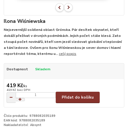
Ilona Wiśniewska
Nejsevernější osídlená oblast Grónska. Pár desítek obyvatel, kteří
dokáží přežívat v drsných podmínkách. Jejich počet stále klesá. Zato
stoupá počet novinářů, kteří sem jezdí sledovat globální oteplování
a tání ledovce. Ovšem pro Ilonu Wiśniewskou je sever domov i hlavní
reportérské téma, kterému u...
celý popis
Dostupnost
Skladem
419 Kč
/
ks
419 Kč
bez DPH
Přidat do košíku
Číslo produktu:
9788082035189
EAN kód:
9788082035189
Nakladatelství:
Absynt