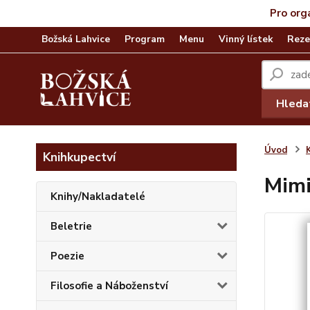
Pro org
Božská Lahvice
Program
Menu
Vinný lístek
Reze
Hleda
Úvod
Knihkupectví
Mimi
Knihy/Nakladatelé
Beletrie
Poezie
Filosofie a Náboženství