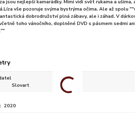
íza jsou nejlepší kamarádky. Mimi vidí svět rukama a ušima,
.Líza vše pozoruje svýma bystrýma očima. Ale až spolu ""v
 fantastická dobrodružství plná zábavy, ale i záhad. V dár
 včetně toho vánočního, doplněné DVD s pásmem sedmi an
.""
etry
datel
Slovart
2020