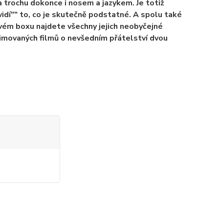
 a trochu dokonce i nosem a jazykem. Je totiž
idí"" to, co je skutečně podstatné. A spolu také
kovém boxu najdete všechny jejich neobyčejné
imovaných filmů o nevšedním přátelství dvou