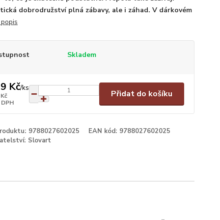
tická dobrodružství plná zábavy, ale i záhad. V dárkovém
 popis
stupnost
Skladem
9 Kč
/
ks
Přidat do košíku
 Kč
 DPH
produktu:
9788027602025
EAN kód:
9788027602025
atelství:
Slovart