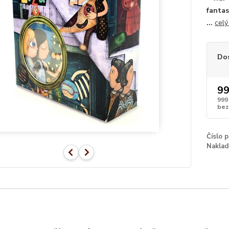
fantas
...
celý
Do
99
999
bez
Číslo 
Naklad