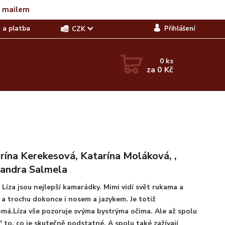
t mailem
 a platba
Přihlášení
CZK
0
ks
za
0 Kč
rína Kerekesová, Katarína Moláková, ,
andra Salmela
 Líza jsou nejlepší kamarádky. Mimi vidí svět rukama a
 a trochu dokonce i nosem a jazykem. Je totiž
má.Líza vše pozoruje svýma bystrýma očima. Ale až spolu
"" to, co je skutečně podstatné. A spolu také zažívají