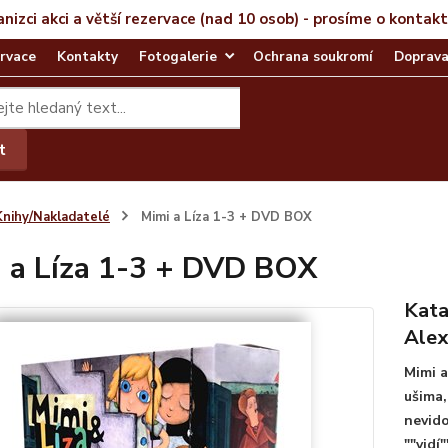
anizci akci a větší rezervace (nad 10 osob) - prosíme o kontak
rvace
Kontakty
Fotogalerie
Ochrana soukromí
Doprava
t
Knihy/Nakladatelé
Mimi a Líza 1-3 + DVD BOX
 a Líza 1-3 + DVD BOX
Kata
Alex
Mimi a
ušima,
nevido
""vidí