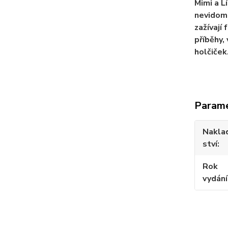
Mimi a L
nevidomá
zažívají
příběhy,
holčiček
Param
Nakla
ství
Rok
vydání