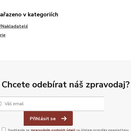
zařazeno v kategoriích
/Nakladatelé
rie
Chcete odebírat náš zpravodaj?
Přihlásit se
Souhlasím se
zpracováním osobních údajů
za účelem rozesílky newsletteru.