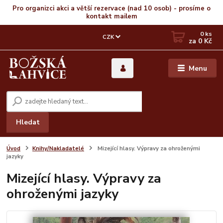
Pro organizci akci a větší rezervace (nad 10 osob) - prosíme o
kontakt mailem
0
ks
CZK
za
0 Kč
Menu
Hledat
Úvod
Knihy/Nakladatelé
Mizející hlasy. Výpravy za ohroženými
jazyky
Mizející hlasy. Výpravy za
ohroženými jazyky