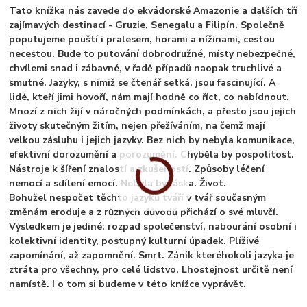
Tato knížka nás zavede do ekvádorské Amazonie a dalších tří
zajímavých destinací - Gruzie, Senegalu a Filipín. Společně
poputujeme pouští i pralesem, horami a nížinami, cestou
necestou. Bude to putování dobrodružné, místy nebezpečné,
chvílemi snad i zábavné, v řadě případů naopak truchlivé a
smutné. Jazyky, s nimiž se čtenář setká, jsou fascinující. A
lidé, kteří jimi hovoří, nám mají hodně co říct, co nabídnout.
Mnozí z nich žijí v náročných podmínkách, a přesto jsou jejich
životy skutečným žitím, nejen přežíváním, na čemž mají
velkou zásluhu i jejich jazyky. Bez nich by nebyla komunikace,
efektivní dorozumění a porozumění. Chyběla by pospolitost.
Nástroje k šíření znalostí a zkušeností. Způsoby léčení
nemocí a sdílení emocí. Nebyla by láska. Život.
Bohužel nespočet těchto jazyků tváří v tvář současným
změnám eroduje a z různých důvodů přichází o své mluvčí.
Výsledkem je jediné: rozpad společenství, nabourání osobní i
kolektivní identity, postupný kulturní úpadek. Plíživé
zapomínání, až zapomnění. Smrt. Zánik kteréhokoli jazyka je
ztráta pro všechny, pro celé lidstvo. Lhostejnost určitě není
namístě. I o tom si budeme v této knížce vyprávět.