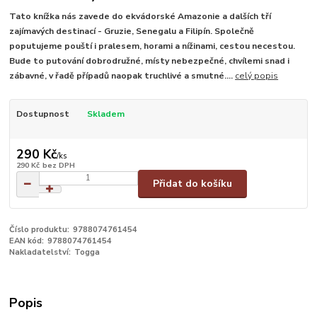
Tato knížka nás zavede do ekvádorské Amazonie a dalších tří
zajímavých destinací - Gruzie, Senegalu a Filipín. Společně
poputujeme pouští i pralesem, horami a nížinami, cestou necestou.
Bude to putování dobrodružné, místy nebezpečné, chvílemi snad i
zábavné, v řadě případů naopak truchlivé a smutné....
celý popis
Dostupnost
Skladem
290 Kč
/
ks
290 Kč
bez DPH
Přidat do košíku
Číslo produktu:
9788074761454
EAN kód:
9788074761454
Nakladatelství:
Togga
Popis