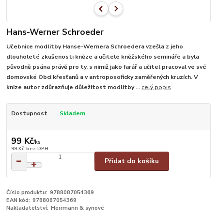
Hans-Werner Schroeder
Učebnice modlitby Hanse-Wernera Schroedera vzešla z jeho
dlouholeté zkušenosti kněze a učitele kněžského semináře a byla
původně psána právě pro ty, s nimiž jako farář a učitel pracoval ve své
domovské Obci křesťanů a v antroposoficky zaměřených kruzích. V
knize autor zdůrazňuje důležitost modlitby ...
celý popis
Dostupnost
Skladem
99 Kč
/
ks
99 Kč
bez DPH
Přidat do košíku
Číslo produktu:
9788087054369
EAN kód:
9788087054369
Nakladatelství:
Herrmann & synové