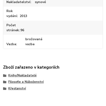
Nakladatelství
synové
Rok
vydání
2013
Počet
stránek
96
brožovaná
Vazba
vazba
Zboží zařazeno v kategoriích
Knihy/Nakladatelé
Filosofie a Náboženství
Křesťanství