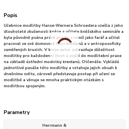
Popis
Učebnice modlitby Hanse-Wernera Schroedera vzešla z jeho
dlouholeté zkušenosti kněze a učitele kněžského semináře a
byla původně psána právě pro ty, s nimiž jako farář a učitel
pracoval ve své domovské Obci křesťanů a v antroposoficky
zaměřených kruzích. V knize autor zdůrazňuje důležitost
modlitby pro každodenní život a uvádí do modlitební praxe
na základě ústřední modlitby křesťanů, Otčenáše. Vykládá
jednotlivé pasáže této modlitby a vztahuje jejich obsah k
dnešnímu světu, zároveň představuje postup při učení se
modlitbě a věnuje se mnoha praktickým otázkám s
modlitbou spojeným.
Parametry
Herrmann &