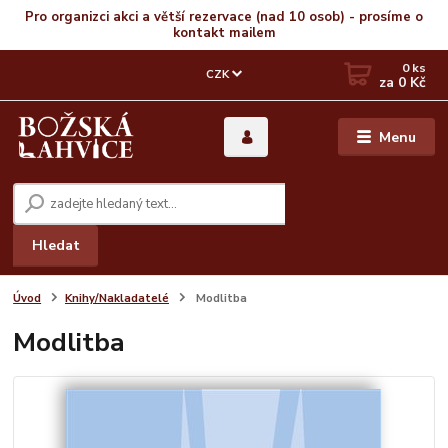
Pro organizci akci a větší rezervace (nad 10 osob) - prosíme o
kontakt mailem
0
ks
CZK
za
0 Kč
Menu
Hledat
Úvod
Knihy/Nakladatelé
Modlitba
Modlitba