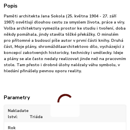
Popis
Paměti architekta Jana Sokola (25. května 1904 - 27. září
1987) osvětlují dlouhou cestu za smyslem života, práce a víry.
Volba architektury vymezila prostor ke studiu i tvoření, doba
někdy pomáhala, jindy stavěla těžké překážky. O minulém
pro přítomné a budoucí píše autor v první části knihy. Druhá
část, Moje plány, shromáždilaarchitektovo dílo, vycházející z
koncepcí zakotvených historicky, technicky i umělecky. Ideje
a plány se ale často nedaly realizovat jinde než na pracovním
stole. Tam přesto i drobné úlohy nalézaly váhu symbolu, v
hledání přinášely pevnou oporu reality.
Parametry
Nakladate
lství
Triáda
Rok