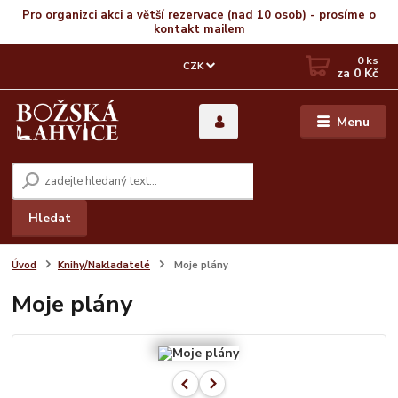
Pro organizci akci a větší rezervace (nad 10 osob) - prosíme o
kontakt mailem
0
ks
CZK
za
0 Kč
Menu
Hledat
Úvod
Knihy/Nakladatelé
Moje plány
Moje plány