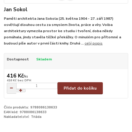
Jan Sokol
Paměti architekta Jana Sokola (25. května 1904 - 27. září 1987)
osvětlují dlouhou cestu za smyslem života, práce a víry. Volba
architektury vymezila prostor ke studiu i tvoření, doba někdy
pomáhala, jindy stavěla těžké překážky. O minulém pro přítomné a
budoucí píše autor v první části knihy. Druhá ...
celý popis
Dostupnost
Skladem
416 Kč
/
ks
416 Kč
bez DPH
Přidat do košíku
Číslo produktu:
9788086138633
EAN kód:
9788086138633
Nakladatelství:
Triáda