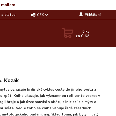
t mailem
 a platba
Přihlášení
CZK
0
ks
za
0 Kč
A. Kozák
tus označuje hrdinský cyklus cesty do jiného světa a
u zpět. Kniha ukazuje, jak významnou roli tento vzorec v
gii hraje a jak úzce souvisí s obětí, s iniciací a s mýty o
ní světa. Vedle toho se kniha věnuje řadě zásadních
 mytologického bádání, například tomu, jak byly ...
celý