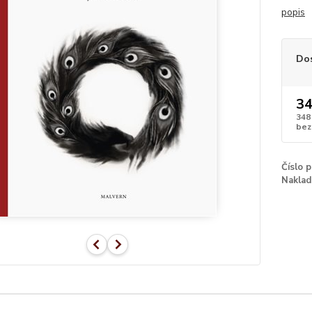
popis
Do
34
348
bez
Číslo 
Naklad