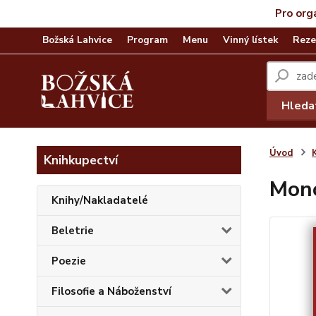
Pro org
Božská Lahvice
Program
Menu
Vinný lístek
Reze
Hleda
Úvod
Knihkupectví
Mon
Knihy/Nakladatelé
Beletrie
Poezie
Filosofie a Náboženství