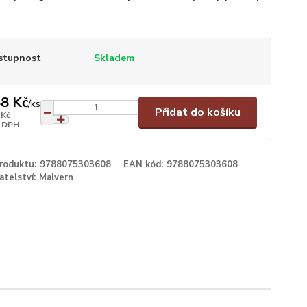
stupnost
Skladem
8 Kč
/
ks
Přidat do košíku
 Kč
 DPH
produktu:
9788075303608
EAN kód:
9788075303608
atelství:
Malvern