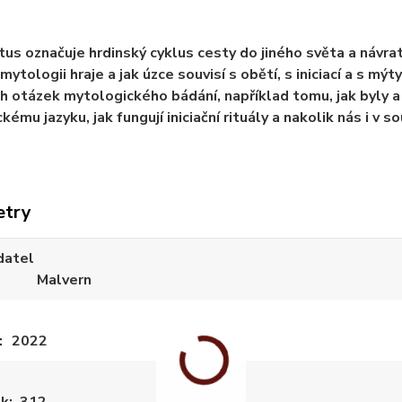
s označuje hrdinský cyklus cesty do jiného světa a návrat
 mytologii hraje a jak úzce souvisí s obětí, s iniciací a s m
h otázek mytologického bádání, například tomu, jak byly a 
ému jazyku, jak fungují iniciační rituály a nakolik nás i v s
etry
datel
Malvern
2022