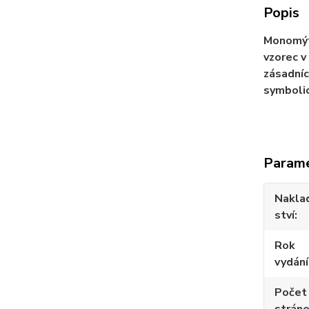
Popis
Monomýtu
vzorec v
zásadníc
symbolick
Param
Nakla
ství
Rok
vydání
Počet