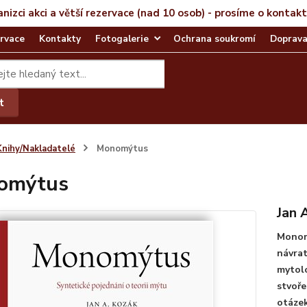
anizci akci a větší rezervace (nad 10 osob) - prosíme o kontak
rvace
Kontakty
Fotogalerie
Ochrana soukromí
Doprava
t
Knihy/Nakladatelé
Monomýtus
omýtus
Jan 
Monomý
návrat
mytolo
stvoře
otázek