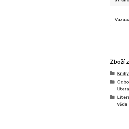
strán
Vazba
Zboží 
Knihy
Odbo
liter
Liter
věda