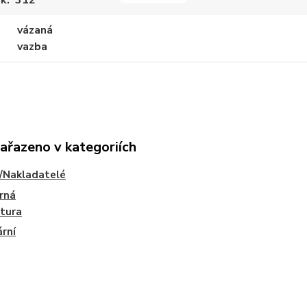
ek
312
vázaná
vazba
zařazeno v kategoriích
/Nakladatelé
rná
atura
ární