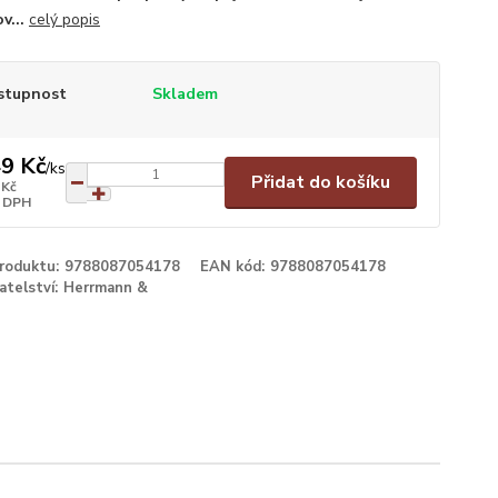
ov...
celý popis
stupnost
Skladem
9 Kč
/
ks
Přidat do košíku
 Kč
 DPH
produktu:
9788087054178
EAN kód:
9788087054178
atelství:
Herrmann &
é