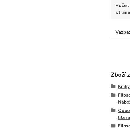
Počet
strán
Vazba
Zboží 
Knihy
Filoso
Nábo
Odbo
liter
Filos