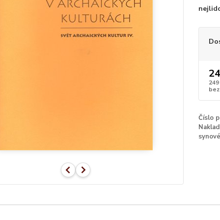
nejlid
Do
24
249
bez
Číslo 
Naklad
synov