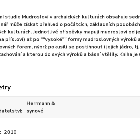
ní studie Mudrosloví v archaických kulturách obsahuje sedm
enář může získat přehled o počátcích, základních podobác
ých kulturách. Jednotlivé příspěvky mapují mudrosloví od je
ba přísloví) až po ""vysoké"" formy mudroslovných výroků a
vných forem, nýbrž pokusili se postihnout i jejich jádro, t
achování a kterou do svých výroků a básní vtělily. Kniha je
etry
Herrmann &
datelství
synové
2010