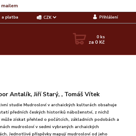
t mailem
 a platba
Přihlášení
CZK
0
ks
za
0 Kč
bor Antalík, Jiří Starý, , Tomáš Vítek
ivní studie Mudrosloví v archaických kulturách obsahuje
tatí předních českých historiků náboženství, z nichž
 může získat přehled o počátcích, základních podobách a
nách mudrosloví v sedmi vybraných archaických
ách. Jednotlivé příspěvky mapují mudrosloví od jeho