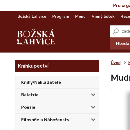
Pro org
Božská Lahvice
Program
Menu
Vinný lístek
Reze
Hleda
Úvod
Knihkupectví
Mudr
Knihy/Nakladatelé
Beletrie
Poezie
Filosofie a Náboženství