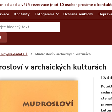
anizci akci a větší rezervace (nad 10 osob) - prosíme o kontak
rvace
Kontakty
Fotogalerie
Ochrana soukromí
Doprava
t
Knihy/Nakladatelé
Mudrosloví v archaických kulturách
osloví v archaických kulturách
Dali
Kolekt
sedm s
čtenář
promě
kultur