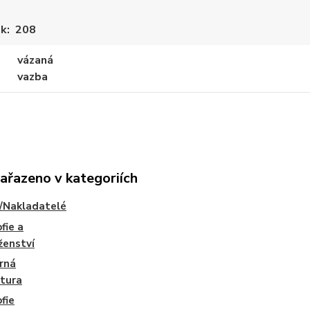
ek
208
vázaná
vazba
zařazeno v kategoriích
/Nakladatelé
fie a
ženství
rná
atura
ofie