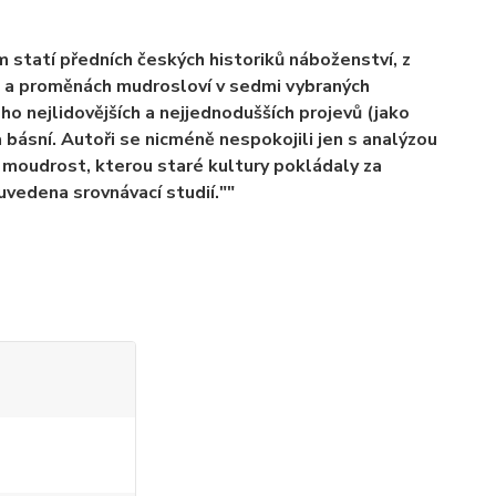
 statí předních českých historiků náboženství, z
h a proměnách mudrosloví v sedmi vybraných
ho nejlidovějších a nejjednodušších projevů (jako
 básní. Autoři se nicméně nespokojili jen s analýzou
j. moudrost, kterou staré kultury pokládaly za
 uvedena srovnávací studií.""