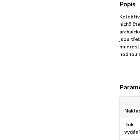
Popis
Kolektiv
nichž čt
archaick
jsou tře
mudroslo
hodnou z
Param
Nakla
Rok
vydání