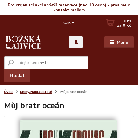
Pro organizci akci a větší rezervace (nad 10 osob) - prosíme o
kontakt mailem
0
ks
CZK
za
0 Kč
Menu
Hledat
Úvod
Knihy/Nakladatelé
Můj bratr oceán
Můj bratr oceán