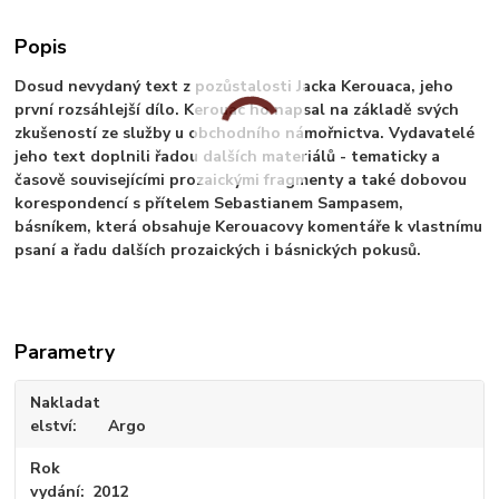
Popis
Dosud nevydaný text z pozůstalosti Jacka Kerouaca, jeho
první rozsáhlejší dílo. Kerouac ho napsal na základě svých
zkušeností ze služby u obchodního námořnictva. Vydavatelé
jeho text doplnili řadou dalších materiálů - tematicky a
časově souvisejícími prozaickými fragmenty a také dobovou
korespondencí s přítelem Sebastianem Sampasem,
básníkem, která obsahuje Kerouacovy komentáře k vlastnímu
psaní a řadu dalších prozaických i básnických pokusů.
Parametry
Nakladat
elství
Argo
Rok
vydání
2012