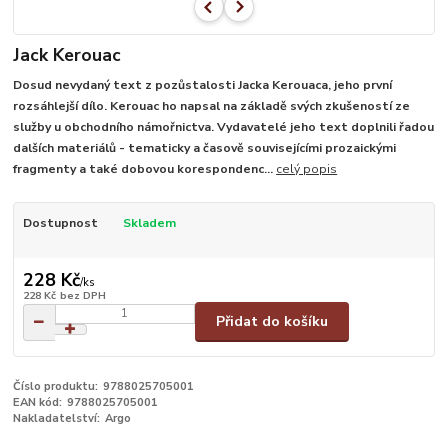
Jack Kerouac
Dosud nevydaný text z pozůstalosti Jacka Kerouaca, jeho první
rozsáhlejší dílo. Kerouac ho napsal na základě svých zkušeností ze
služby u obchodního námořnictva. Vydavatelé jeho text doplnili řadou
dalších materiálů - tematicky a časově souvisejícími prozaickými
fragmenty a také dobovou korespondenc...
celý popis
Dostupnost
Skladem
228 Kč
/
ks
228 Kč
bez DPH
Přidat do košíku
Číslo produktu:
9788025705001
EAN kód:
9788025705001
Nakladatelství:
Argo